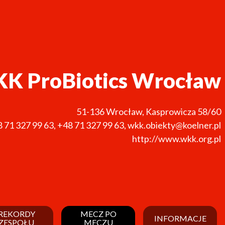
K ProBiotics Wrocław
51-136
Wrocław
,
Kasprowicza 58/60
 71 327 99 63
,
+48 71 327 99 63
,
wkk.obiekty@koelner.pl
http://www.wkk.org.pl
REKORDY
MECZ PO
INFORMACJE
ZESPOŁU
MECZU