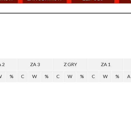
 2
ZA 3
Z GRY
ZA 1
W
%
C
W
%
C
W
%
C
W
%
A