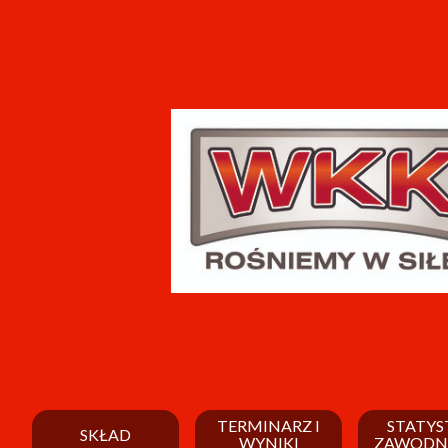
TERMINARZ I
STATYS
SKŁAD
WYNIKI
ZAWODN