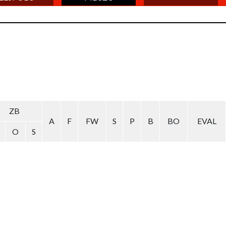
ZB
A
F
FW
S
P
B
BO
EVAL
O
S