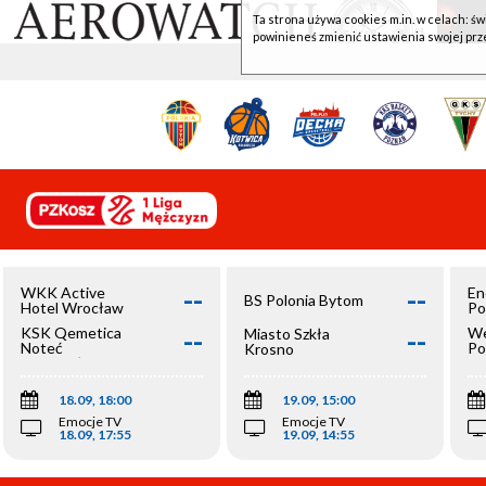
Ta strona używa cookies m.in. w celach: św
powinieneś zmienić ustawienia swojej prz
--
--
WKK Active
En
BS Polonia Bytom
Hotel Wrocław
Po
--
--
KSK Qemetica
We
Miasto Szkła
Noteć
Po
Krosno
Inowrocław
Op
18.09, 18:00
19.09, 15:00
Emocje TV
Emocje TV
18.09, 17:55
19.09, 14:55