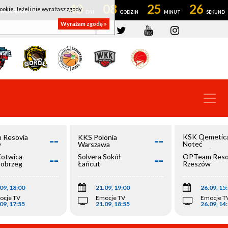
40
08
25
25
ookie. Jeżeli nie wyrażasz zgody
OWROCŁAW
Wyrażam zgodę »
--
--
KSK Qemetic
 Resovia
KKS Polonia
Noteć
w
Warszawa
Inowrocław
--
--
Kotwica
Solvera Sokół
OPTeam Reso
łobrzeg
Łańcut
Rzeszów
09, 18:00
21.09, 19:00
26.09, 15
ocje TV
Emocje TV
Emocje T
09, 17:55
21.09, 18:55
26.09, 14