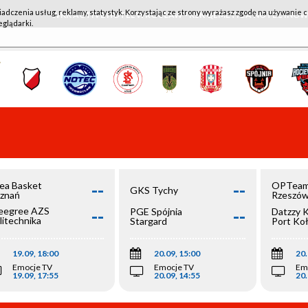
iadczenia usług, reklamy, statystyk. Korzystając ze strony wyrażasz zgodę na używanie c
WKK ACTIVE HOTEL WROCŁAW - KSK QEMETICA NOTEĆ IN
eglądarki.
--
--
ea Basket
OPTeam
GKS Tychy
znań
Rzeszó
--
--
egree AZS
PGE Spójnia
Datzzy 
litechnika
Stargard
Port Ko
olska
19.09, 18:00
20.09, 15:00
20.
Emocje TV
Emocje TV
Em
19.09, 17:55
20.09, 14:55
20.