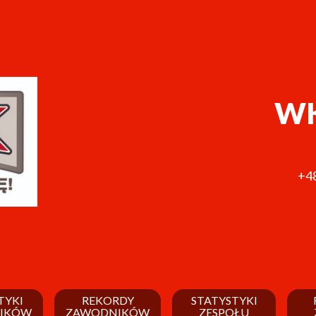
WK
+48
TYKI
REKORDY
STATYSTYKI
IKÓW
ZAWODNIKÓW
ZESPOŁU