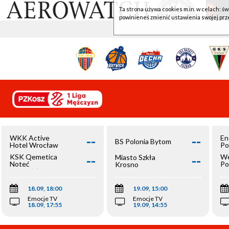
Ta strona używa cookies m.in. w celach: św
powinieneś zmienić ustawienia swojej prz
--
--
WKK Active
En
BS Polonia Bytom
Hotel Wrocław
Po
--
--
KSK Qemetica
We
Miasto Szkła
Noteć
Po
Krosno
Inowrocław
Op
18.09, 18:00
19.09, 15:00
Emocje TV
Emocje TV
18.09, 17:55
19.09, 14:55