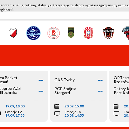
iadczenia usług, reklamy, statystyk. Korzystając ze strony wyrażasz zgodę na używanie c
WKK ACTIVE HOTEL WROCŁAW - KSK QEMETICA NOTEĆ IN
eglądarki.
--
--
ea Basket
OPTeam
GKS Tychy
znań
Rzeszó
--
--
egree AZS
PGE Spójnia
Datzzy 
litechnika
Stargard
Port Ko
olska
19.09, 18:00
20.09, 15:00
20.
Emocje TV
Emocje TV
Em
19.09, 17:55
20.09, 14:55
20.