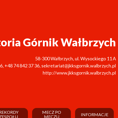
toria Górnik Wałbrzych
58-300
Wałbrzych
,
ul. Wysockiego 11 A
36
,
+48 74 842 37 36
,
sekretariat@jkksgornik.walbrzych.pl
http://www.jkksgornik.walbrzych.pl
REKORDY
MECZ PO
INFORMACJE
ZESPOŁU
MECZU