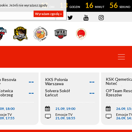
42
13
16
56
ookie. Jeżeli nie wyrażasz zgody
OWROCŁAW
Wyrażam zgodę »
--
--
KSK Qemetic
 Resovia
KKS Polonia
Noteć
w
Warszawa
Inowrocław
--
--
Kotwica
Solvera Sokół
OPTeam Reso
łobrzeg
Łańcut
Rzeszów
09, 18:00
21.09, 19:00
26.09, 15
ocje TV
Emocje TV
Emocje T
09, 17:55
21.09, 18:55
26.09, 14