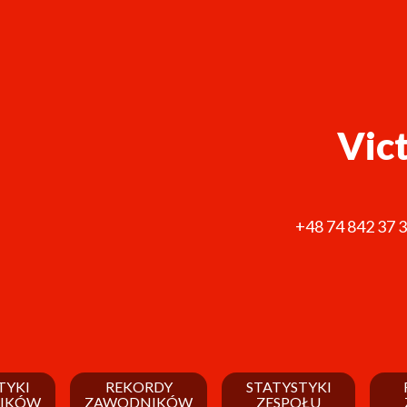
Vic
+48 74 842 37 
TYKI
REKORDY
STATYSTYKI
IKÓW
ZAWODNIKÓW
ZESPOŁU