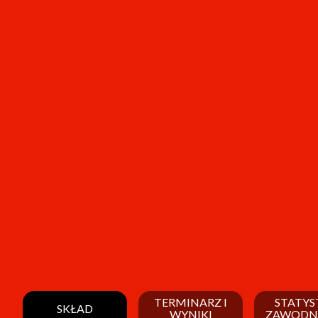
TERMINARZ I
STATYS
SKŁAD
WYNIKI
ZAWODN