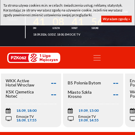
Ta strona używa cookies m.in. w celach: świadczenia usług, reklamy, statystyk.
Korzystając ze strony wyrażasz zgodę na używanie cookie. Jeżeli nie wyrażasz
WKK ACTIVE HOTEL WROCŁAW - KSK QEMETICA NOTEĆ INOWROCŁAW
zgody powinieneś zmienić ustawienia swojej przeglądarki.
41
08
41
56
Wyrażam zgodę »
18.09.2026, GODZ. 18:00, EMOCJE TV
--
--
WKK Active
En
BS Polonia Bytom
Hotel Wrocław
Po
--
--
KSK Qemetica
We
Miasto Szkła
Noteć
Po
Krosno
Inowrocław
Op
18.09, 18:00
19.09, 15:00
Emocje TV
Emocje TV
18.09, 17:55
19.09, 14:55