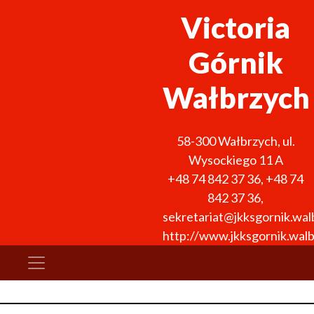
Victoria
Górnik
Wałbrzych
58-300
Wałbrzych
,
ul.
Wysockiego 11 A
+48 74 842 37 36
,
+48 74
842 37 36
,
sekretariat@jkksgornik.wal
http://www.jkksgornik.walb