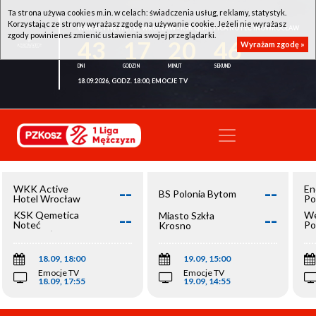
Ta strona używa cookies m.in. w celach: świadczenia usług, reklamy, statystyk.
Korzystając ze strony wyrażasz zgodę na używanie cookie. Jeżeli nie wyrażasz
WKK ACTIVE HOTEL WROCŁAW - KSK QEMETICA NOTEĆ INOWROCŁAW
zgody powinieneś zmienić ustawienia swojej przeglądarki.
43
17
20
46
Wyrażam zgodę »
18.09.2026, GODZ. 18:00, EMOCJE TV
--
--
WKK Active
En
BS Polonia Bytom
Hotel Wrocław
Po
--
--
KSK Qemetica
We
Miasto Szkła
Noteć
Po
Krosno
Inowrocław
Op
18.09, 18:00
19.09, 15:00
Emocje TV
Emocje TV
18.09, 17:55
19.09, 14:55