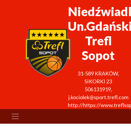
Niedźwiad
Un.Gdańsk
Trefl
Sopot
31-589
KRAKÓW
,
SIKORKI 23
506131919
,
j.kociolek@sport.trefl.com
http://https://www.treflso