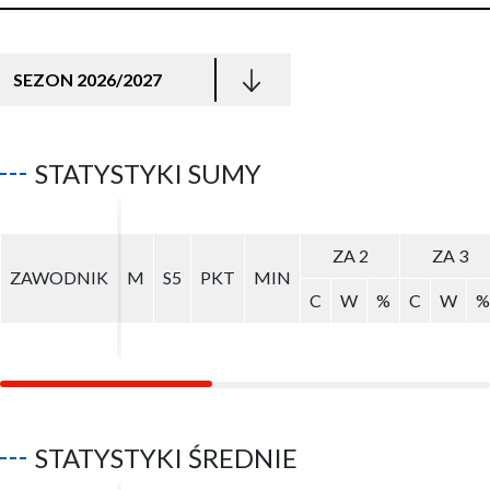
SEZON 2026/2027
STATYSTYKI SUMY
ZA 2
ZA 2
ZA 3
ZA 3
ZAWODNIK
ZAWODNIK
M
M
S5
S5
PKT
PKT
MIN
MIN
C
C
W
W
%
%
C
C
W
W
%
%
STATYSTYKI ŚREDNIE