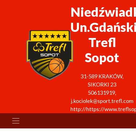
Niedźwiad
Un.Gdańsk
Trefl
Sopot
31-589
KRAKÓW
,
SIKORKI 23
506131919
,
j.kociolek@sport.trefl.com
http://https://www.treflso