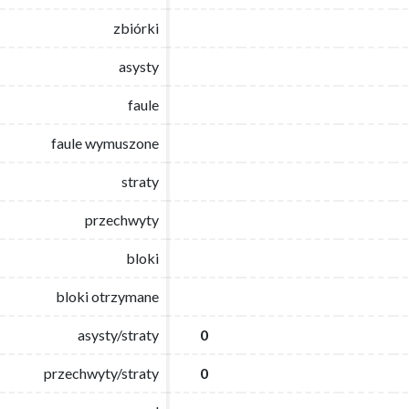
zbiórki
zbiórki
asysty
asysty
faule
faule
faule wymuszone
faule wymuszone
straty
straty
przechwyty
przechwyty
bloki
bloki
bloki otrzymane
bloki otrzymane
asysty/straty
asysty/straty
0
0
przechwyty/straty
przechwyty/straty
0
0