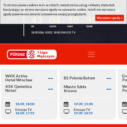
Ta strona używa cookies m.in. w celach: świadczenia usług, reklamy, statystyk.
Korzystając ze strony wyrażasz zgodę na używanie cookie. Jeżeli nie wyrażasz
WKK ACTIVE HOTEL WROCŁAW - KSK QEMETICA NOTEĆ INOWROCŁAW
zgody powinieneś zmienić ustawienia swojej przeglądarki.
43
04
10
32
Wyrażam zgodę »
18.09.2026, GODZ. 18:00, EMOCJE TV
--
--
WKK Active
En
BS Polonia Bytom
Hotel Wrocław
Po
--
--
KSK Qemetica
We
Miasto Szkła
Noteć
Po
Krosno
Inowrocław
Op
18.09, 18:00
19.09, 15:00
Emocje TV
Emocje TV
18.09, 17:55
19.09, 14:55