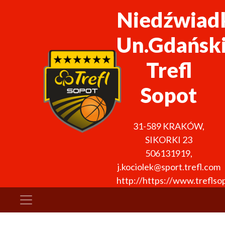
Niedźwiad
Un.Gdańsk
Trefl
Sopot
31-589
KRAKÓW
,
SIKORKI 23
506131919
,
j.kociolek@sport.trefl.com
http://https://www.treflso