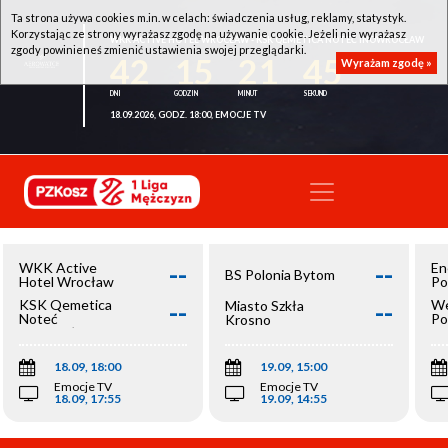
Ta strona używa cookies m.in. w celach: świadczenia usług, reklamy, statystyk.
Korzystając ze strony wyrażasz zgodę na używanie cookie. Jeżeli nie wyrażasz
WKK ACTIVE HOTEL WROCŁAW - KSK QEMETICA NOTEĆ INOWROCŁAW
zgody powinieneś zmienić ustawienia swojej przeglądarki.
42
15
21
45
Wyrażam zgodę »
18.09.2026, GODZ. 18:00, EMOCJE TV
--
--
WKK Active
En
BS Polonia Bytom
Hotel Wrocław
Po
--
--
KSK Qemetica
We
Miasto Szkła
Noteć
Po
Krosno
Inowrocław
Op
18.09, 18:00
19.09, 15:00
Emocje TV
Emocje TV
18.09, 17:55
19.09, 14:55