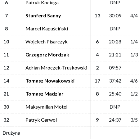
6
6
Patryk Kociuga
Patryk Kociuga
DNP
DNP
7
7
Stanferd Sanny
Stanferd Sanny
13
13
30:09
30:09
4/4
4/4
8
8
Marcel Kapuściński
Marcel Kapuściński
DNP
DNP
10
10
Wojciech Pisarczyk
Wojciech Pisarczyk
6
6
20:28
20:28
1/4
1/4
11
11
Grzegorz Mordzak
Grzegorz Mordzak
4
4
21:21
21:21
1/3
1/3
12
12
Adrian Mroczek-Truskowski
Adrian Mroczek-Truskowski
2
2
09:57
09:57
14
14
Tomasz Nowakowski
Tomasz Nowakowski
17
17
37:42
37:42
4/6
4/6
21
21
Tomasz Madziar
Tomasz Madziar
8
8
25:40
25:40
1/2
1/2
30
30
Maksymilian Motel
Maksymilian Motel
DNP
DNP
32
32
Patryk Garwol
Patryk Garwol
9
9
24:37
24:37
3/5
3/5
Drużyna
Drużyna