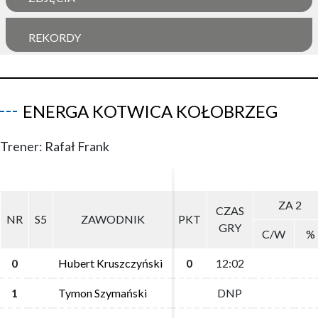
REKORDY
ENERGA KOTWICA KOŁOBRZEG
Trener: Rafał Frank
ZA 2
ZA 2
CZAS
CZAS
NR
NR
S5
S5
ZAWODNIK
ZAWODNIK
PKT
PKT
GRY
GRY
C/W
C/W
%
%
0
0
Hubert Kruszczyński
Hubert Kruszczyński
0
0
12:02
12:02
1
1
Tymon Szymański
Tymon Szymański
DNP
DNP