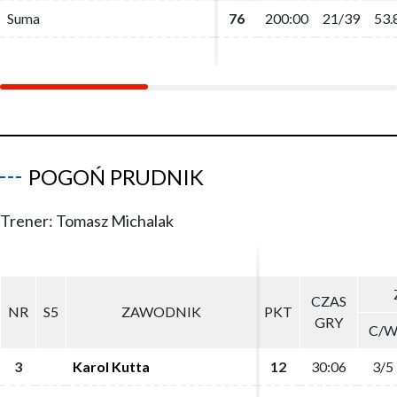
Suma
Suma
76
76
200:00
200:00
21/39
21/39
53.
53.
POGOŃ PRUDNIK
Trener: Tomasz Michalak
CZAS
CZAS
NR
NR
S5
S5
ZAWODNIK
ZAWODNIK
PKT
PKT
GRY
GRY
C/
C/
3
3
Karol Kutta
Karol Kutta
12
12
30:06
30:06
3/5
3/5