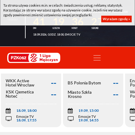
Ta strona używa cookies m.in. w celach: świadczenia usług, reklamy, statystyk.
Korzystając ze strony wyrażasz zgodę na używanie cookie. Jeżeli nie wyrażasz
WKK ACTIVE HOTEL WROCŁAW - KSK QEMETICA NOTEĆ INOWROCŁAW
zgody powinieneś zmienić ustawienia swojej przeglądarki.
41
19
36
26
Wyrażam zgodę »
18.09.2026, GODZ. 18:00, EMOCJE TV
--
--
WKK Active
En
BS Polonia Bytom
Hotel Wrocław
Po
--
--
KSK Qemetica
We
Miasto Szkła
Noteć
Po
Krosno
Inowrocław
Op
18.09, 18:00
19.09, 15:00
Emocje TV
Emocje TV
18.09, 17:55
19.09, 14:55