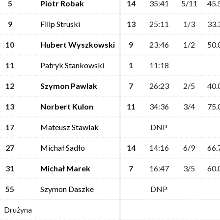
5
5
Piotr Robak
Piotr Robak
14
14
35:41
35:41
5/11
5/11
45.
45.
9
9
Filip Struski
Filip Struski
13
13
25:11
25:11
1/3
1/3
33.
33.
10
10
Hubert Wyszkowski
Hubert Wyszkowski
9
9
23:46
23:46
1/2
1/2
50.
50.
11
11
Patryk Stankowski
Patryk Stankowski
1
1
11:18
11:18
12
12
Szymon Pawlak
Szymon Pawlak
7
7
26:23
26:23
2/5
2/5
40.
40.
13
13
Norbert Kulon
Norbert Kulon
11
11
34:36
34:36
3/4
3/4
75.
75.
17
17
Mateusz Stawiak
Mateusz Stawiak
DNP
DNP
27
27
Michał Sadło
Michał Sadło
14
14
14:16
14:16
6/9
6/9
66.
66.
31
31
Michał Marek
Michał Marek
7
7
16:47
16:47
3/5
3/5
60.
60.
55
55
Szymon Daszke
Szymon Daszke
DNP
DNP
Drużyna
Drużyna