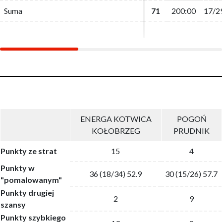
Suma
Suma
71
71
200:00
200:00
17/2
17/2
ENERGA KOTWICA
POGOŃ
KOŁOBRZEG
PRUDNIK
Punkty ze strat
15
4
Punkty w
36 (18/34) 52.9
30 (15/26) 57.7
"pomalowanym"
Punkty drugiej
2
9
szansy
Punkty szybkiego