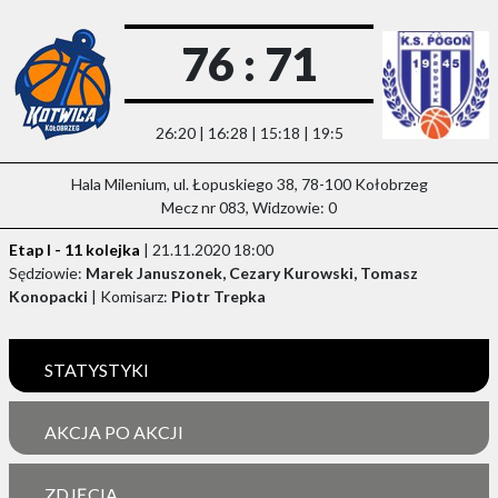
76 : 71
26:20 | 16:28 | 15:18 | 19:5
Hala Milenium, ul. Łopuskiego 38, 78-100 Kołobrzeg
Mecz nr 083, Widzowie: 0
Etap I - 11 kolejka
| 21.11.2020 18:00
Sędziowie:
Marek Januszonek, Cezary Kurowski, Tomasz
Konopacki
| Komisarz:
Piotr Trepka
STATYSTYKI
AKCJA PO AKCJI
ZDJĘCIA