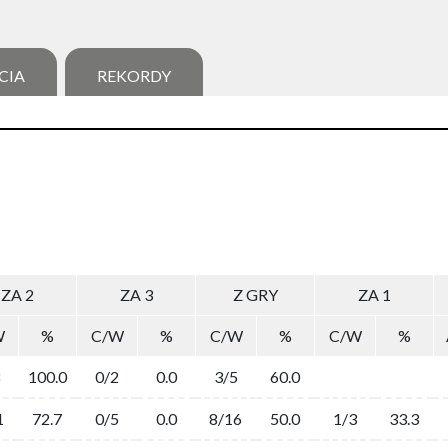
CIA
REKORDY
ZA 2
ZA 3
Z GRY
ZA 1
W
%
C/W
%
C/W
%
C/W
%
100.0
0/2
0.0
3/5
60.0
1
72.7
0/5
0.0
8/16
50.0
1/3
33.3