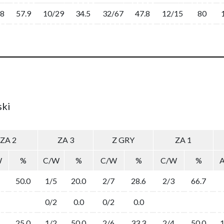
38
57.9
10/29
34.5
32/67
47.8
12/15
80
ski
ZA 2
ZA 3
Z GRY
ZA 1
W
%
C/W
%
C/W
%
C/W
%
50.0
1/5
20.0
2/7
28.6
2/3
66.7
0/2
0.0
0/2
0.0
25.0
1/2
50.0
2/6
33.3
2/4
50.0