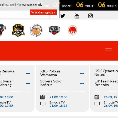
43
07
06
06
ookie. Jeżeli nie wyrażasz zgody
OWROCŁAW
Wyrażam zgodę »
--
--
KSK Qemetic
 Resovia
KKS Polonia
Noteć
w
Warszawa
Inowrocław
--
--
Kotwica
Solvera Sokół
OPTeam Reso
łobrzeg
Łańcut
Rzeszów
09, 18:00
21.09, 19:00
26.09, 15
ocje TV
Emocje TV
Emocje T
09, 17:55
21.09, 18:55
26.09, 14