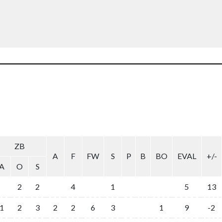
ZB
A
F
FW
S
P
B
BO
EVAL
+/-
A
O
S
2
2
4
1
5
13
1
2
3
2
2
6
3
1
9
-2