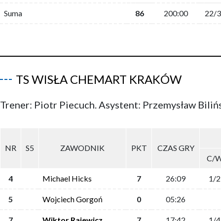
Suma
86
200:00
22/
TS WISŁA CHEMART KRAKÓW
Trener: Piotr Piecuch. Asystent: Przemysław Biliń
NR
S5
ZAWODNIK
PKT
CZAS GRY
C/
4
Michael Hicks
7
26:09
1/2
5
Wojciech Gorgoń
0
05:26
7
Wiktor Rajewicz
7
17:42
1/4