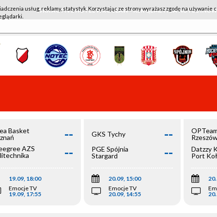
iadczenia usług, reklamy, statystyk. Korzystając ze strony wyrażasz zgodę na używanie c
WKK ACTIVE HOTEL WROCŁAW - KSK QEMETICA NOTEĆ IN
eglądarki.
--
--
ea Basket
OPTeam
GKS Tychy
znań
Rzeszó
--
--
egree AZS
PGE Spójnia
Datzzy 
litechnika
Stargard
Port Ko
olska
19.09, 18:00
20.09, 15:00
20.
Emocje TV
Emocje TV
Em
19.09, 17:55
20.09, 14:55
20.