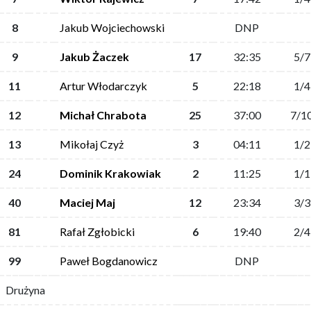
8
Jakub Wojciechowski
DNP
9
Jakub Żaczek
17
32:35
5/7
11
Artur Włodarczyk
5
22:18
1/4
12
Michał Chrabota
25
37:00
7/1
13
Mikołaj Czyż
3
04:11
1/2
24
Dominik Krakowiak
2
11:25
1/1
40
Maciej Maj
12
23:34
3/3
81
Rafał Zgłobicki
6
19:40
2/4
99
Paweł Bogdanowicz
DNP
Drużyna