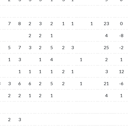
1
7
8
2
3
2
1
1
1
23
0
2
2
1
4
-8
2
5
7
3
2
5
2
3
25
-2
2
1
3
1
4
1
2
1
1
1
1
1
1
2
1
3
12
3
3
6
6
2
5
2
1
21
-6
2
2
1
2
1
4
1
1
2
3