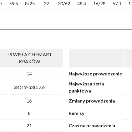
7
59.5
8/25
32
30/62
48.4
16/28
57.1
1
TS WISŁA CHEMART
KRAKÓW
14
Najwyższe prowadzenie
Najwyższa seria
38 (19/33) 57.6
punktowa
16
Zmiany prowadzenia
8
Remisy
21
Czas na prowadzeniu