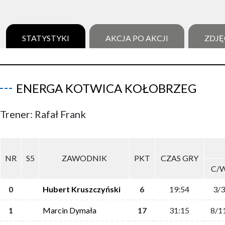
STATYSTYKI
AKCJA PO AKCJI
ZDJĘ
ENERGA KOTWICA KOŁOBRZEG
Trener: Rafał Frank
NR
S5
ZAWODNIK
PKT
CZAS GRY
C/
0
Hubert Kruszczyński
6
19:54
3/3
1
Marcin Dymała
17
31:15
8/1