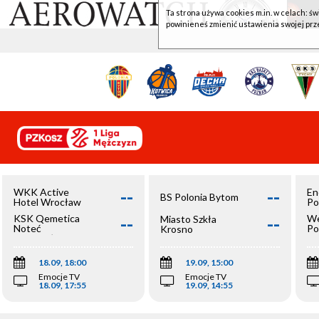
Ta strona używa cookies m.in. w celach: św
powinieneś zmienić ustawienia swojej prz
--
--
WKK Active
En
BS Polonia Bytom
Hotel Wrocław
Po
--
--
KSK Qemetica
We
Miasto Szkła
Noteć
Po
Krosno
Inowrocław
Op
18.09, 18:00
19.09, 15:00
Emocje TV
Emocje TV
18.09, 17:55
19.09, 14:55