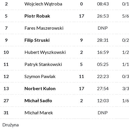
2
Wojciech Wątroba
0
08:43
0/1
5
Piotr Robak
17
26:53
5/6
7
Fares Maszerowski
DNP
9
Filip Struski
9
28:31
0/2
10
Hubert Wyszkowski
2
16:59
1/2
11
Patryk Stankowski
5
05:25
1/1
12
Szymon Pawlak
11
22:23
0/3
13
Norbert Kulon
17
27:54
3/3
27
Michał Sadło
2
12:03
1/6
31
Michał Marek
DNP
Drużyna