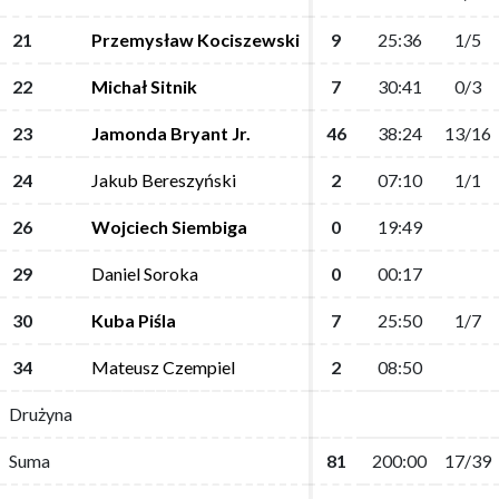
21
21
Przemysław Kociszewski
Przemysław Kociszewski
9
9
25:36
25:36
1/5
1/5
22
22
Michał Sitnik
Michał Sitnik
7
7
30:41
30:41
0/3
0/3
23
23
Jamonda Bryant Jr.
Jamonda Bryant Jr.
46
46
38:24
38:24
13/16
13/16
24
24
Jakub Bereszyński
Jakub Bereszyński
2
2
07:10
07:10
1/1
1/1
26
26
Wojciech Siembiga
Wojciech Siembiga
0
0
19:49
19:49
29
29
Daniel Soroka
Daniel Soroka
0
0
00:17
00:17
30
30
Kuba Piśla
Kuba Piśla
7
7
25:50
25:50
1/7
1/7
34
34
Mateusz Czempiel
Mateusz Czempiel
2
2
08:50
08:50
Drużyna
Drużyna
Suma
Suma
81
81
200:00
200:00
17/39
17/39