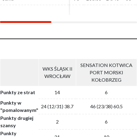
SENSATION KOTWICA
WKS ŚLĄSK II
PORT MORSKI
WROCŁAW
KOŁOBRZEG
Punkty ze strat
14
6
Punkty w
24 (12/31) 38.7
46 (23/38) 60.5
"pomalowanym"
Punkty drugiej
2
6
szansy
Punkty
21
10