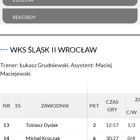
REKORDY
WKS ŚLĄSK II WROCŁAW
Trener: Łukasz Grudniewski. Asystent: Maciej
Maciejewski
ZA
ZA
CZAS
CZAS
NR
NR
S5
S5
ZAWODNIK
ZAWODNIK
PKT
PKT
GRY
GRY
C/W
C/W
13
13
Tobiasz Dydak
Tobiasz Dydak
2
2
12:57
12:57
1/3
1/3
14
14
Michał Kroczak
Michał Kroczak
6
6
30:27
30:27
0/4
0/4