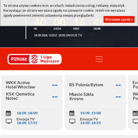
Ta strona używa cookies m.in. w celach: świadczenia usług, reklamy, statystyk.
Korzystając ze strony wyrażasz zgodę na używanie cookie. Jeżeli nie wyrażasz
WKK ACTIVE HOTEL WROCŁAW - KSK QEMETICA NOTEĆ INOWROCŁAW
zgody powinieneś zmienić ustawienia swojej przeglądarki.
40
00
16
49
Wyrażam zgodę »
18.09.2026, GODZ. 18:00, EMOCJE TV
--
--
WKK Active
En
BS Polonia Bytom
Hotel Wrocław
Po
--
--
KSK Qemetica
We
Miasto Szkła
Noteć
Po
Krosno
Inowrocław
Op
18.09, 18:00
19.09, 15:00
Emocje TV
Emocje TV
18.09, 17:55
19.09, 14:55