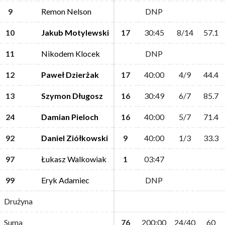
9
9
Remon Nelson
Remon Nelson
DNP
DNP
10
10
Jakub Motylewski
Jakub Motylewski
17
17
30:45
30:45
8/14
8/14
57.1
57.1
11
11
Nikodem Klocek
Nikodem Klocek
DNP
DNP
12
12
Paweł Dzierżak
Paweł Dzierżak
17
17
40:00
40:00
4/9
4/9
44.4
44.4
13
13
Szymon Długosz
Szymon Długosz
16
16
30:49
30:49
6/7
6/7
85.7
85.7
24
24
Damian Pieloch
Damian Pieloch
16
16
40:00
40:00
5/7
5/7
71.4
71.4
92
92
Daniel Ziółkowski
Daniel Ziółkowski
9
9
40:00
40:00
1/3
1/3
33.3
33.3
97
97
Łukasz Walkowiak
Łukasz Walkowiak
1
1
03:47
03:47
99
99
Eryk Adamiec
Eryk Adamiec
DNP
DNP
Drużyna
Drużyna
Suma
Suma
76
76
200:00
200:00
24/40
24/40
60
60