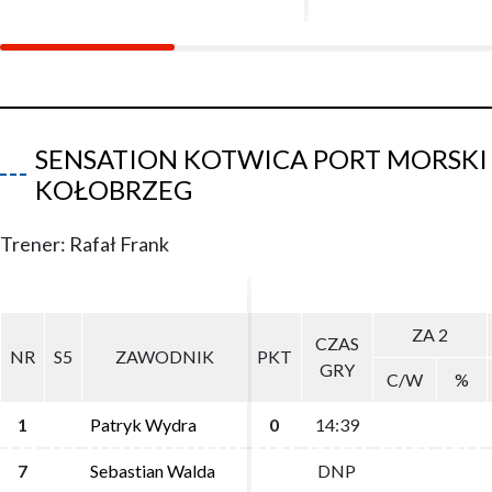
SENSATION KOTWICA PORT MORSKI
KOŁOBRZEG
Trener: Rafał Frank
ZA 2
ZA 2
CZAS
CZAS
NR
NR
S5
S5
ZAWODNIK
ZAWODNIK
PKT
PKT
GRY
GRY
C/W
C/W
%
%
1
1
Patryk Wydra
Patryk Wydra
0
0
14:39
14:39
7
7
Sebastian Walda
Sebastian Walda
DNP
DNP