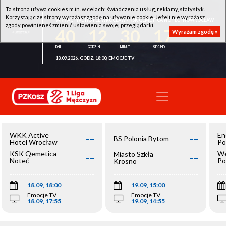
Ta strona używa cookies m.in. w celach: świadczenia usług, reklamy, statystyk.
Korzystając ze strony wyrażasz zgodę na używanie cookie. Jeżeli nie wyrażasz
WKK ACTIVE HOTEL WROCŁAW - KSK QEMETICA NOTEĆ INOWROCŁAW
zgody powinieneś zmienić ustawienia swojej przeglądarki.
40
12
30
17
Wyrażam zgodę »
18.09.2026, GODZ. 18:00, EMOCJE TV
--
--
WKK Active
En
BS Polonia Bytom
Hotel Wrocław
Po
--
--
KSK Qemetica
We
Miasto Szkła
Noteć
Po
Krosno
Inowrocław
Op
18.09, 18:00
19.09, 15:00
Emocje TV
Emocje TV
18.09, 17:55
19.09, 14:55