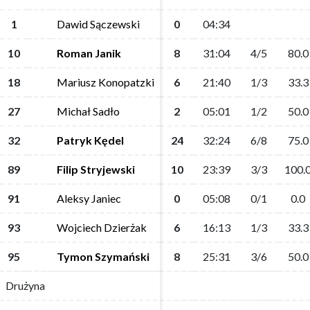
1
1
Dawid Sączewski
Dawid Sączewski
0
0
04:34
04:34
10
10
Roman Janik
Roman Janik
8
8
31:04
31:04
4/5
4/5
80.0
80.0
18
18
Mariusz Konopatzki
Mariusz Konopatzki
6
6
21:40
21:40
1/3
1/3
33.3
33.3
27
27
Michał Sadło
Michał Sadło
2
2
05:01
05:01
1/2
1/2
50.0
50.0
32
32
Patryk Kędel
Patryk Kędel
24
24
32:24
32:24
6/8
6/8
75.0
75.0
89
89
Filip Stryjewski
Filip Stryjewski
10
10
23:39
23:39
3/3
3/3
100.
100.
91
91
Aleksy Janiec
Aleksy Janiec
0
0
05:08
05:08
0/1
0/1
0.0
0.0
93
93
Wojciech Dzierżak
Wojciech Dzierżak
6
6
16:13
16:13
1/3
1/3
33.3
33.3
95
95
Tymon Szymański
Tymon Szymański
8
8
25:31
25:31
3/6
3/6
50.0
50.0
Drużyna
Drużyna