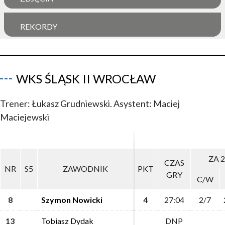
REKORDY
WKS ŚLĄSK II WROCŁAW
Trener: Łukasz Grudniewski. Asystent: Maciej
Maciejewski
ZA 2
ZA 2
CZAS
CZAS
NR
NR
S5
S5
ZAWODNIK
ZAWODNIK
PKT
PKT
GRY
GRY
C/W
C/W
8
8
Szymon Nowicki
Szymon Nowicki
4
4
27:04
27:04
2/7
2/7
13
13
Tobiasz Dydak
Tobiasz Dydak
DNP
DNP