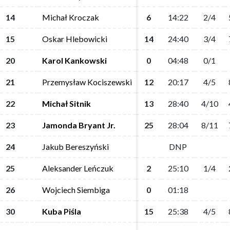
14
14
Michał Kroczak
Michał Kroczak
6
6
14:22
14:22
2/4
2/4
15
15
Oskar Hlebowicki
Oskar Hlebowicki
14
14
24:40
24:40
3/4
3/4
20
20
Karol Kankowski
Karol Kankowski
0
0
04:48
04:48
0/1
0/1
21
21
Przemysław Kociszewski
Przemysław Kociszewski
12
12
20:17
20:17
4/5
4/5
22
22
Michał Sitnik
Michał Sitnik
13
13
28:40
28:40
4/10
4/10
23
23
Jamonda Bryant Jr.
Jamonda Bryant Jr.
25
25
28:04
28:04
8/11
8/11
24
24
Jakub Bereszyński
Jakub Bereszyński
DNP
DNP
25
25
Aleksander Leńczuk
Aleksander Leńczuk
2
2
25:10
25:10
1/4
1/4
26
26
Wojciech Siembiga
Wojciech Siembiga
0
0
01:18
01:18
30
30
Kuba Piśla
Kuba Piśla
15
15
25:38
25:38
4/5
4/5