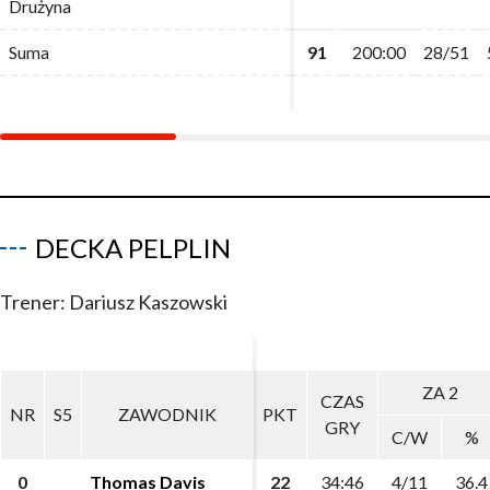
Drużyna
Drużyna
Suma
Suma
91
91
200:00
200:00
28/51
28/51
DECKA PELPLIN
Trener: Dariusz Kaszowski
ZA 2
ZA 2
CZAS
CZAS
NR
NR
S5
S5
ZAWODNIK
ZAWODNIK
PKT
PKT
GRY
GRY
C/W
C/W
%
%
0
0
Thomas Davis
Thomas Davis
22
22
34:46
34:46
4/11
4/11
36.4
36.4