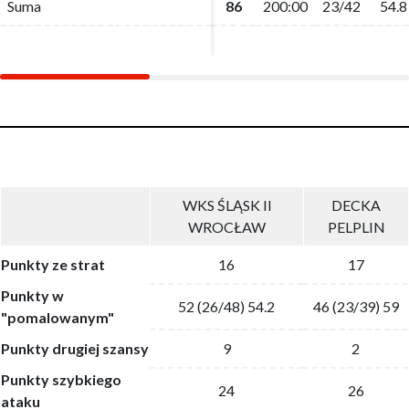
Suma
Suma
86
86
200:00
200:00
23/42
23/42
54.8
54.8
WKS ŚLĄSK II
DECKA
WROCŁAW
PELPLIN
Punkty ze strat
16
17
Punkty w
52 (26/48) 54.2
46 (23/39) 59
"pomalowanym"
Punkty drugiej szansy
9
2
Punkty szybkiego
24
26
ataku