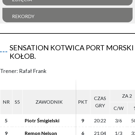
REKORDY
SENSATION KOTWICA PORT MORSKI
KOŁOB.
Trener: Rafał Frank
ZA 2
ZA 2
CZAS
CZAS
NR
NR
S5
S5
ZAWODNIK
ZAWODNIK
PKT
PKT
GRY
GRY
C/W
C/W
5
5
Piotr Śmigielski
Piotr Śmigielski
9
9
20:22
20:22
3/6
3/6
5
5
9
9
Remon Nelson
Remon Nelson
6
6
21:04
21:04
1/3
1/3
3
3