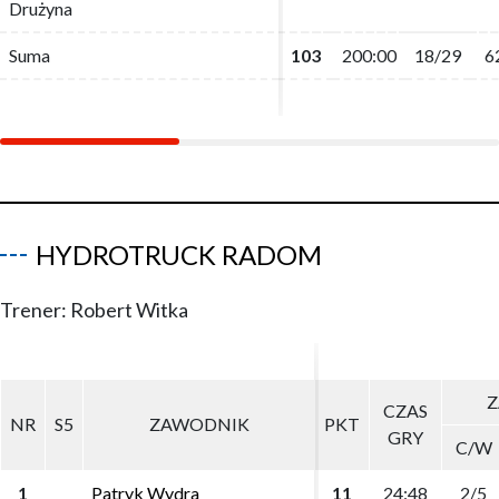
Drużyna
Drużyna
Suma
Suma
103
103
200:00
200:00
18/29
18/29
6
6
HYDROTRUCK RADOM
Trener: Robert Witka
Z
Z
CZAS
CZAS
NR
NR
S5
S5
ZAWODNIK
ZAWODNIK
PKT
PKT
GRY
GRY
C/W
C/W
1
1
Patryk Wydra
Patryk Wydra
11
11
24:48
24:48
2/5
2/5