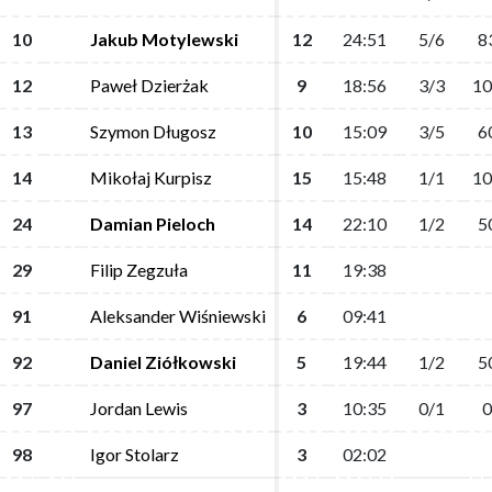
10
10
Jakub Motylewski
Jakub Motylewski
12
12
24:51
24:51
5/6
5/6
8
8
12
12
Paweł Dzierżak
Paweł Dzierżak
9
9
18:56
18:56
3/3
3/3
10
10
13
13
Szymon Długosz
Szymon Długosz
10
10
15:09
15:09
3/5
3/5
6
6
14
14
Mikołaj Kurpisz
Mikołaj Kurpisz
15
15
15:48
15:48
1/1
1/1
10
10
24
24
Damian Pieloch
Damian Pieloch
14
14
22:10
22:10
1/2
1/2
5
5
29
29
Filip Zegzuła
Filip Zegzuła
11
11
19:38
19:38
91
91
Aleksander Wiśniewski
Aleksander Wiśniewski
6
6
09:41
09:41
92
92
Daniel Ziółkowski
Daniel Ziółkowski
5
5
19:44
19:44
1/2
1/2
5
5
97
97
Jordan Lewis
Jordan Lewis
3
3
10:35
10:35
0/1
0/1
0
0
98
98
Igor Stolarz
Igor Stolarz
3
3
02:02
02:02