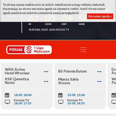
Ta strona używa cookies m.in. w celach: świadczenia usług, reklamy, statystyk.
Korzystając ze strony wyrażasz zgodę na używanie cookie. Jeżeli nie wyrażasz
WKK ACTIVE HOTEL WROCŁAW - KSK QEMETICA NOTEĆ INOWROCŁAW
zgody powinieneś zmienić ustawienia swojej przeglądarki.
42
03
09
58
Wyrażam zgodę »
18.09.2026, GODZ. 18:00, EMOCJE TV
--
--
WKK Active
En
BS Polonia Bytom
Hotel Wrocław
Po
--
--
KSK Qemetica
We
Miasto Szkła
Noteć
Po
Krosno
Inowrocław
Op
18.09, 18:00
19.09, 15:00
Emocje TV
Emocje TV
18.09, 17:55
19.09, 14:55