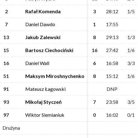
2
2
Rafał Komenda
Rafał Komenda
3
3
28:12
28:12
1/5
1/5
7
7
Daniel Dawdo
Daniel Dawdo
1
1
17:55
17:55
13
13
Jakub Zalewski
Jakub Zalewski
8
8
29:13
29:13
1/3
1/3
15
15
Bartosz Ciechociński
Bartosz Ciechociński
16
16
27:42
27:42
1/6
1/6
16
16
Daniel Wall
Daniel Wall
6
6
16:58
16:58
3/3
3/3
51
51
Maksym Miroshnychenko
Maksym Miroshnychenko
8
8
15:12
15:12
1/6
1/6
91
91
Mateusz Łagowski
Mateusz Łagowski
DNP
DNP
93
93
Mikołaj Styczeń
Mikołaj Styczeń
7
7
23:58
23:58
3/5
3/5
97
97
Wiktor Siemianiuk
Wiktor Siemianiuk
0
0
16:02
16:02
0/1
0/1
Drużyna
Drużyna