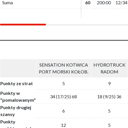
Suma
Suma
60
60
200:00
200:00
12/34
12/34
SENSATION KOTWICA
HYDROTRUCK
PORT MORSKI KOŁOB.
RADOM
Punkty ze strat
5
9
Punkty w
34 (17/25) 68
18 (9/25) 36
"pomalowanym"
Punkty drugiej
6
5
szansy
Punkty
12
5