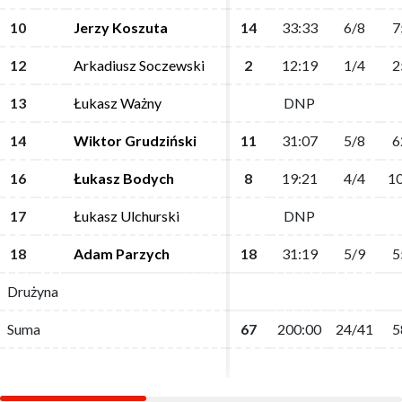
10
10
Jerzy Koszuta
Jerzy Koszuta
14
14
33:33
33:33
6/8
6/8
7
7
12
12
Arkadiusz Soczewski
Arkadiusz Soczewski
2
2
12:19
12:19
1/4
1/4
2
2
13
13
Łukasz Ważny
Łukasz Ważny
DNP
DNP
14
14
Wiktor Grudziński
Wiktor Grudziński
11
11
31:07
31:07
5/8
5/8
6
6
16
16
Łukasz Bodych
Łukasz Bodych
8
8
19:21
19:21
4/4
4/4
10
10
17
17
Łukasz Ulchurski
Łukasz Ulchurski
DNP
DNP
18
18
Adam Parzych
Adam Parzych
18
18
31:19
31:19
5/9
5/9
5
5
Drużyna
Drużyna
Suma
Suma
67
67
200:00
200:00
24/41
24/41
5
5