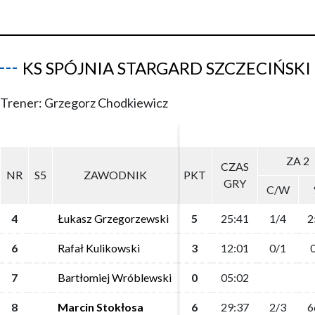
KS SPÓJNIA STARGARD SZCZECIŃSKI
Trener: Grzegorz Chodkiewicz
ZA 2
ZA 2
CZAS
CZAS
NR
NR
S5
S5
ZAWODNIK
ZAWODNIK
PKT
PKT
GRY
GRY
C/W
C/W
4
4
Łukasz Grzegorzewski
Łukasz Grzegorzewski
5
5
25:41
25:41
1/4
1/4
2
2
6
6
Rafał Kulikowski
Rafał Kulikowski
3
3
12:01
12:01
0/1
0/1
0
0
7
7
Bartłomiej Wróblewski
Bartłomiej Wróblewski
0
0
05:02
05:02
8
8
Marcin Stokłosa
Marcin Stokłosa
6
6
29:37
29:37
2/3
2/3
6
6