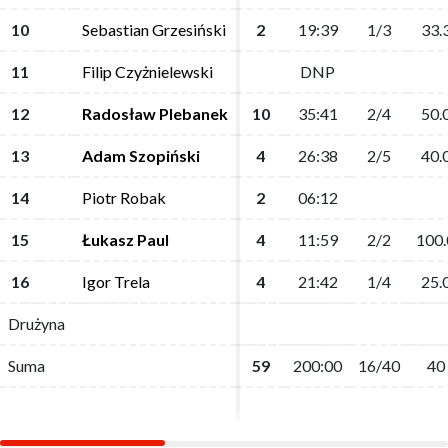
10
10
Sebastian Grzesiński
Sebastian Grzesiński
2
2
19:39
19:39
1/3
1/3
33.
33.
11
11
Filip Czyżnielewski
Filip Czyżnielewski
DNP
DNP
12
12
Radosław Plebanek
Radosław Plebanek
10
10
35:41
35:41
2/4
2/4
50.
50.
13
13
Adam Szopiński
Adam Szopiński
4
4
26:38
26:38
2/5
2/5
40.
40.
14
14
Piotr Robak
Piotr Robak
2
2
06:12
06:12
15
15
Łukasz Paul
Łukasz Paul
4
4
11:59
11:59
2/2
2/2
100.
100.
16
16
Igor Trela
Igor Trela
4
4
21:42
21:42
1/4
1/4
25.
25.
Drużyna
Drużyna
Suma
Suma
59
59
200:00
200:00
16/40
16/40
40
40