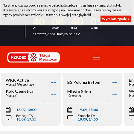
Ta strona używa cookies m.in. w celach: świadczenia usług, reklamy, statystyk.
Korzystając ze strony wyrażasz zgodę na używanie cookie. Jeżeli nie wyrażasz
WKK ACTIVE HOTEL WROCŁAW - KSK QEMETICA NOTEĆ INOWROCŁAW
zgody powinieneś zmienić ustawienia swojej przeglądarki.
40
08
40
04
Wyrażam zgodę »
18.09.2026, GODZ. 18:00, EMOCJE TV
--
--
WKK Active
En
BS Polonia Bytom
Hotel Wrocław
Po
--
--
KSK Qemetica
We
Miasto Szkła
Noteć
Po
Krosno
Inowrocław
Op
18.09, 18:00
19.09, 15:00
Emocje TV
Emocje TV
18.09, 17:55
19.09, 14:55