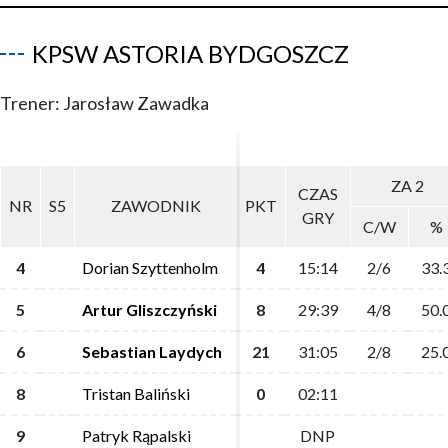
KPSW ASTORIA BYDGOSZCZ
Trener: Jarosław Zawadka
ZA 2
ZA 2
CZAS
CZAS
NR
NR
S5
S5
ZAWODNIK
ZAWODNIK
PKT
PKT
GRY
GRY
C/W
C/W
%
%
4
4
Dorian Szyttenholm
Dorian Szyttenholm
4
4
15:14
15:14
2/6
2/6
33.
33.
5
5
Artur Gliszczyński
Artur Gliszczyński
8
8
29:39
29:39
4/8
4/8
50.
50.
6
6
Sebastian Laydych
Sebastian Laydych
21
21
31:05
31:05
2/8
2/8
25.
25.
8
8
Tristan Baliński
Tristan Baliński
0
0
02:11
02:11
9
9
Patryk Rąpalski
Patryk Rąpalski
DNP
DNP