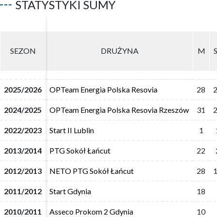
STATYSTYKI SUMY
SEZON
SEZON
DRUŻYNA
DRUŻYNA
M
M
2025/2026
2025/2026
OPTeam Energia Polska Resovia
OPTeam Energia Polska Resovia
28
28
2024/2025
2024/2025
OPTeam Energia Polska Resovia Rzeszów
OPTeam Energia Polska Resovia Rzeszów
31
31
2022/2023
2022/2023
Start II Lublin
Start II Lublin
1
1
2013/2014
2013/2014
PTG Sokół Łańcut
PTG Sokół Łańcut
22
22
2012/2013
2012/2013
NETO PTG Sokół Łańcut
NETO PTG Sokół Łańcut
28
28
2011/2012
2011/2012
Start Gdynia
Start Gdynia
18
18
2010/2011
2010/2011
Asseco Prokom 2 Gdynia
Asseco Prokom 2 Gdynia
10
10