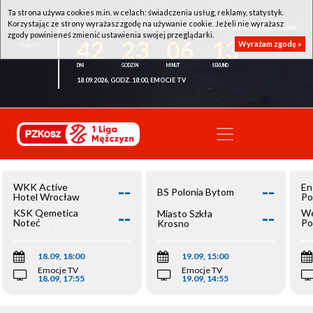
Ta strona używa cookies m.in. w celach: świadczenia usług, reklamy, statystyk.
Korzystając ze strony wyrażasz zgodę na używanie cookie. Jeżeli nie wyrażasz
WKK ACTIVE HOTEL WROCŁAW - KSK QEMETICA NOTEĆ INOWROCŁAW
zgody powinieneś zmienić ustawienia swojej przeglądarki.
42
23
06
13
Wyrażam zgodę »
18.09.2026, GODZ. 18:00, EMOCJE TV
--
--
WKK Active
En
BS Polonia Bytom
Hotel Wrocław
Po
--
--
KSK Qemetica
We
Miasto Szkła
Noteć
Po
Krosno
Inowrocław
Op
18.09, 18:00
19.09, 15:00
Emocje TV
Emocje TV
18.09, 17:55
19.09, 14:55