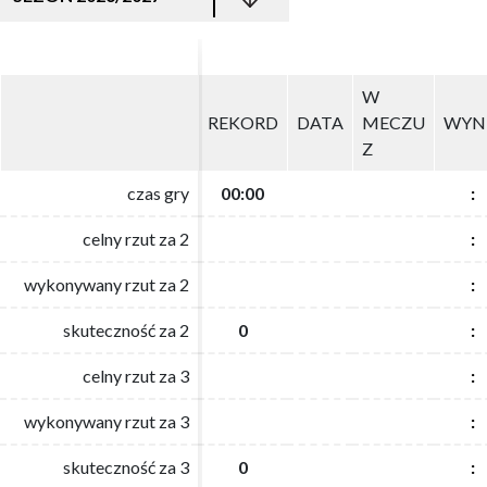
W
W
REKORD
REKORD
DATA
DATA
MECZU
MECZU
WYN
WYN
Z
Z
czas gry
czas gry
00:00
00:00
:
:
celny rzut za 2
celny rzut za 2
:
:
wykonywany rzut za 2
wykonywany rzut za 2
:
:
skuteczność za 2
skuteczność za 2
0
0
:
:
celny rzut za 3
celny rzut za 3
:
:
wykonywany rzut za 3
wykonywany rzut za 3
:
:
skuteczność za 3
skuteczność za 3
0
0
:
: