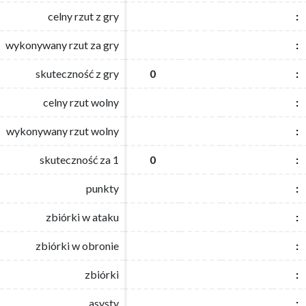
celny rzut z gry
celny rzut z gry
:
:
wykonywany rzut za gry
wykonywany rzut za gry
:
:
skuteczność z gry
skuteczność z gry
0
0
:
:
celny rzut wolny
celny rzut wolny
:
:
wykonywany rzut wolny
wykonywany rzut wolny
:
:
skuteczność za 1
skuteczność za 1
0
0
:
:
punkty
punkty
:
:
zbiórki w ataku
zbiórki w ataku
:
:
zbiórki w obronie
zbiórki w obronie
:
:
zbiórki
zbiórki
:
:
asysty
asysty
:
: