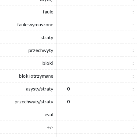
faule
faule
:
:
faule wymuszone
faule wymuszone
:
:
straty
straty
:
:
przechwyty
przechwyty
:
:
bloki
bloki
:
:
bloki otrzymane
bloki otrzymane
:
:
asysty/straty
asysty/straty
0
0
:
:
przechwyty/straty
przechwyty/straty
0
0
:
:
eval
eval
:
:
+/-
+/-
:
: