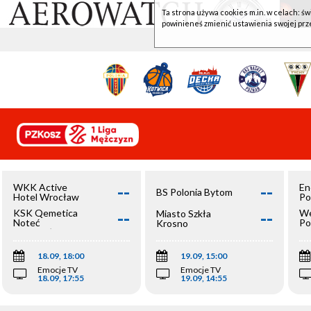
Ta strona używa cookies m.in. w celach: św
powinieneś zmienić ustawienia swojej prz
--
--
WKK Active
En
BS Polonia Bytom
Hotel Wrocław
Po
--
--
KSK Qemetica
We
Miasto Szkła
Noteć
Po
Krosno
Inowrocław
Op
18.09, 18:00
19.09, 15:00
Emocje TV
Emocje TV
18.09, 17:55
19.09, 14:55