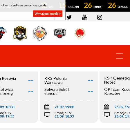
42
15
26
26
ookie. Jeżeli nie wyrażasz zgody
OWROCŁAW
Wyrażam zgodę »
--
--
KSK Qemetic
 Resovia
KKS Polonia
Noteć
w
Warszawa
Inowrocław
--
--
Kotwica
Solvera Sokół
OPTeam Reso
łobrzeg
Łańcut
Rzeszów
09, 18:00
21.09, 19:00
26.09, 15
ocje TV
Emocje TV
Emocje T
09, 17:55
21.09, 18:55
26.09, 14