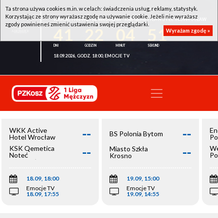
Ta strona używa cookies m.in. w celach: świadczenia usług, reklamy, statystyk.
Korzystając ze strony wyrażasz zgodę na używanie cookie. Jeżeli nie wyrażasz
WKK ACTIVE HOTEL WROCŁAW - KSK QEMETICA NOTEĆ INOWROCŁAW
zgody powinieneś zmienić ustawienia swojej przeglądarki.
41
22
04
51
Wyrażam zgodę »
18.09.2026, GODZ. 18:00, EMOCJE TV
--
--
WKK Active
En
BS Polonia Bytom
Hotel Wrocław
Po
--
--
KSK Qemetica
We
Miasto Szkła
Noteć
Po
Krosno
Inowrocław
Op
18.09, 18:00
19.09, 15:00
Emocje TV
Emocje TV
18.09, 17:55
19.09, 14:55