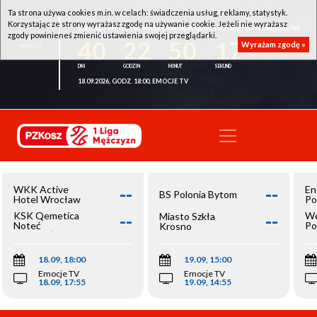
Ta strona używa cookies m.in. w celach: świadczenia usług, reklamy, statystyk.
Korzystając ze strony wyrażasz zgodę na używanie cookie. Jeżeli nie wyrażasz
WKK ACTIVE HOTEL WROCŁAW - KSK QEMETICA NOTEĆ INOWROCŁAW
zgody powinieneś zmienić ustawienia swojej przeglądarki.
40
22
50
17
Wyrażam zgodę »
18.09.2026, GODZ. 18:00, EMOCJE TV
--
--
WKK Active
En
BS Polonia Bytom
Hotel Wrocław
Po
--
--
KSK Qemetica
We
Miasto Szkła
Noteć
Po
Krosno
Inowrocław
Op
18.09, 18:00
19.09, 15:00
Emocje TV
Emocje TV
18.09, 17:55
19.09, 14:55