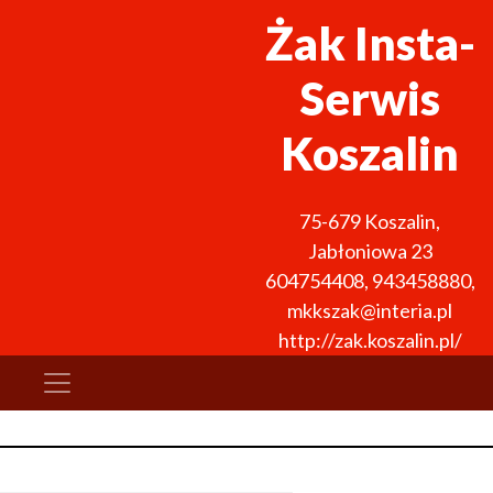
Żak Insta-
Serwis
Koszalin
75-679
Koszalin
,
Jabłoniowa 23
604754408
,
943458880
,
mkkszak@interia.pl
http://zak.koszalin.pl/