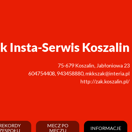
k Insta-Serwis Koszalin
75-679
Koszalin
,
Jabłoniowa 23
604754408
,
943458880
,
mkkszak@interia.pl
http://zak.koszalin.pl/
REKORDY
MECZ PO
INFORMACJE
ZESPOŁU
MECZU