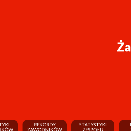
Ża
TYKI
REKORDY
STATYSTYKI
IKÓW
ZAWODNIKÓW
ZESPOŁU