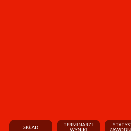
TERMINARZ I
STATYS
SKŁAD
WYNIKI
ZAWODN