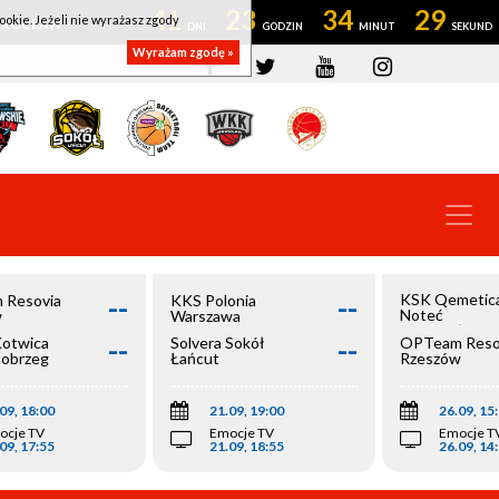
41
23
34
29
ookie. Jeżeli nie wyrażasz zgody
OWROCŁAW
Wyrażam zgodę »
--
--
KSK Qemetic
 Resovia
KKS Polonia
Noteć
w
Warszawa
Inowrocław
--
--
Kotwica
Solvera Sokół
OPTeam Reso
łobrzeg
Łańcut
Rzeszów
09, 18:00
21.09, 19:00
26.09, 15
ocje TV
Emocje TV
Emocje T
09, 17:55
21.09, 18:55
26.09, 14