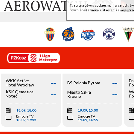
Ta strona używa cookies m.in. w celach: św
powinieneś zmienić ustawienia swojej prz
--
--
WKK Active
En
BS Polonia Bytom
Hotel Wrocław
Po
--
--
KSK Qemetica
We
Miasto Szkła
Noteć
Po
Krosno
Inowrocław
Op
18.09, 18:00
19.09, 15:00
Emocje TV
Emocje TV
18.09, 17:55
19.09, 14:55