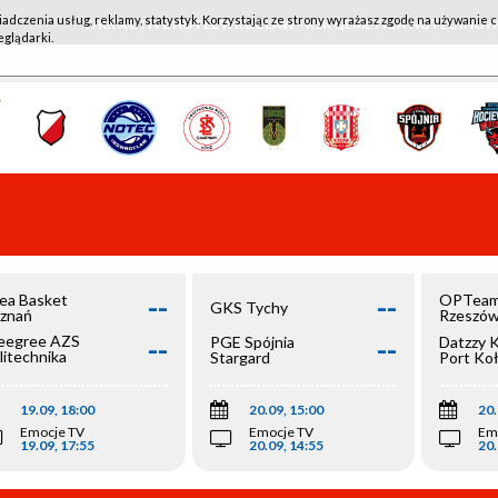
iadczenia usług, reklamy, statystyk. Korzystając ze strony wyrażasz zgodę na używanie c
WKK ACTIVE HOTEL WROCŁAW - KSK QEMETICA NOTEĆ IN
eglądarki.
--
--
ea Basket
OPTeam
GKS Tychy
znań
Rzeszó
--
--
egree AZS
PGE Spójnia
Datzzy 
litechnika
Stargard
Port Ko
olska
19.09, 18:00
20.09, 15:00
20.
Emocje TV
Emocje TV
Em
19.09, 17:55
20.09, 14:55
20.