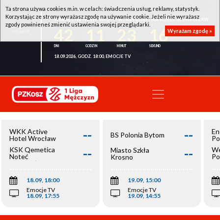
Ta strona używa cookies m.in. w celach: świadczenia usług, reklamy, statystyk.
Korzystając ze strony wyrażasz zgodę na używanie cookie. Jeżeli nie wyrażasz
WKK ACTIVE HOTEL WROCŁAW - KSK QEMETICA NOTEĆ INOWROCŁAW
zgody powinieneś zmienić ustawienia swojej przeglądarki.
42
11
23
15
Wyrażam zgodę »
18.09.2026, GODZ. 18:00, EMOCJE TV
--
--
WKK Active
En
BS Polonia Bytom
Hotel Wrocław
Po
--
--
KSK Qemetica
We
Miasto Szkła
Noteć
Po
Krosno
Inowrocław
Op
18.09, 18:00
19.09, 15:00
Emocje TV
Emocje TV
18.09, 17:55
19.09, 14:55