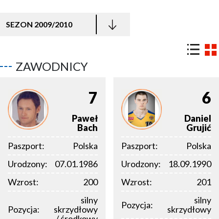
SEZON 2009/2010
ZAWODNICY
7
6
Paweł
Daniel
Bach
Grujić
Paszport:
Polska
Paszport:
Polska
Urodzony:
07.01.1986
Urodzony:
18.09.1990
Wzrost:
200
Wzrost:
201
silny
silny
Pozycja:
Pozycja:
skrzydłowy
skrzydłowy
/ środkowy