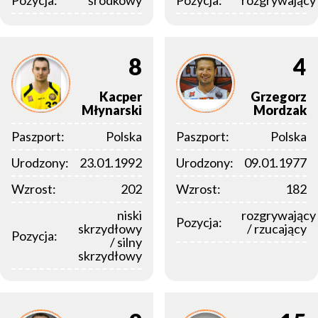
Pozycja:
środkowy
Pozycja:
rozgrywający
8
4
Kacper
Grzegorz
Młynarski
Mordzak
Paszport:
Polska
Paszport:
Polska
Urodzony:
23.01.1992
Urodzony:
09.01.1977
Wzrost:
202
Wzrost:
182
niski
rozgrywający
Pozycja:
skrzydłowy
/ rzucający
Pozycja:
/ silny
skrzydłowy