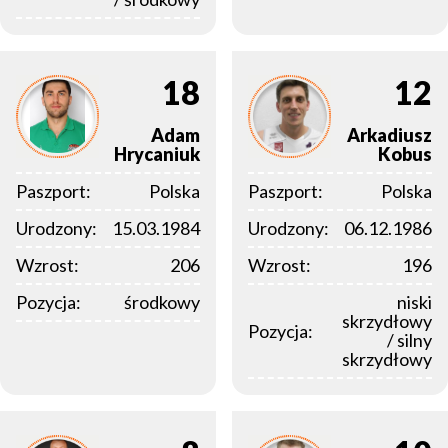
18
12
Adam
Arkadiusz
Hrycaniuk
Kobus
Paszport:
Polska
Paszport:
Polska
Urodzony:
15.03.1984
Urodzony:
06.12.1986
Wzrost:
206
Wzrost:
196
Pozycja:
środkowy
niski
skrzydłowy
Pozycja:
/ silny
skrzydłowy