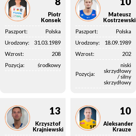
8
10
Piotr
Mateusz
Konsek
Kostrzewski
Paszport:
Polska
Paszport:
Polska
Urodzony:
31.03.1989
Urodzony:
18.09.1989
Wzrost:
208
Wzrost:
202
Pozycja:
środkowy
niski
skrzydłowy
Pozycja:
/ silny
skrzydłowy
13
10
Krzysztof
Aleksander
Krajniewski
Krauze