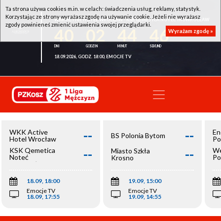
Ta strona używa cookies m.in. w celach: świadczenia usług, reklamy, statystyk.
Korzystając ze strony wyrażasz zgodę na używanie cookie. Jeżeli nie wyrażasz
WKK ACTIVE HOTEL WROCŁAW - KSK QEMETICA NOTEĆ INOWROCŁAW
zgody powinieneś zmienić ustawienia swojej przeglądarki.
40
02
44
46
Wyrażam zgodę »
18.09.2026, GODZ. 18:00, EMOCJE TV
--
--
WKK Active
En
BS Polonia Bytom
Hotel Wrocław
Po
--
--
KSK Qemetica
We
Miasto Szkła
Noteć
Po
Krosno
Inowrocław
Op
18.09, 18:00
19.09, 15:00
Emocje TV
Emocje TV
18.09, 17:55
19.09, 14:55