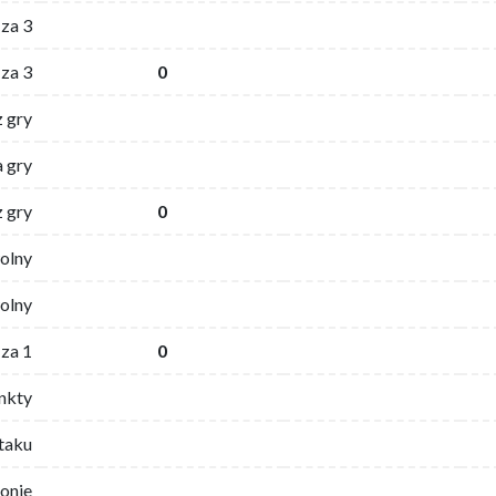
za 3
za 3
0
z gry
 gry
z gry
0
wolny
olny
za 1
0
nkty
ataku
ronie