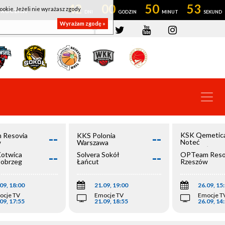
42
00
50
53
ookie. Jeżeli nie wyrażasz zgody
OWROCŁAW
Wyrażam zgodę »
--
--
KSK Qemetic
 Resovia
KKS Polonia
Noteć
w
Warszawa
Inowrocław
--
--
Kotwica
Solvera Sokół
OPTeam Reso
łobrzeg
Łańcut
Rzeszów
09, 18:00
21.09, 19:00
26.09, 15
ocje TV
Emocje TV
Emocje T
09, 17:55
21.09, 18:55
26.09, 14