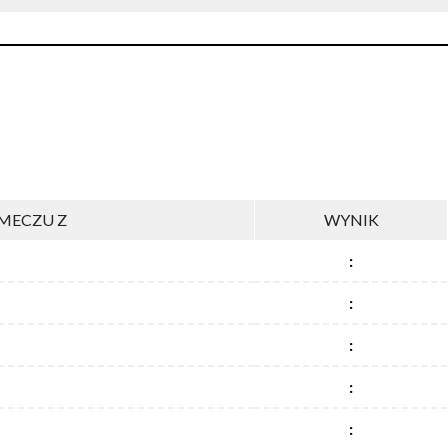
MECZU Z
WYNIK
:
:
:
:
: