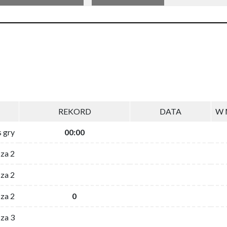
REKORD
DATA
W 
s gry
00:00
 za 2
za 2
za 2
0
 za 3