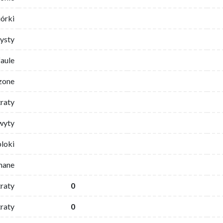
iórki
ysty
faule
zone
traty
wyty
bloki
mane
traty
0
raty
0