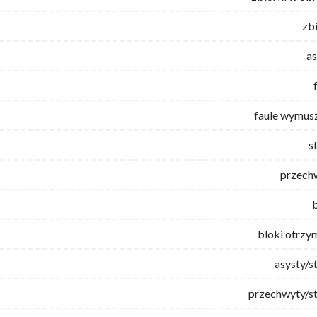
zb
as
faule wymus
s
przech
bloki otrzy
asysty/s
przechwyty/st