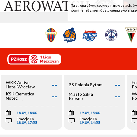
Ta strona używa cookies m.in. w celach: św
powinieneś zmienić ustawienia swojej prz
--
--
WKK Active
En
BS Polonia Bytom
Hotel Wrocław
Po
--
--
KSK Qemetica
We
Miasto Szkła
Noteć
Po
Krosno
Inowrocław
Op
18.09, 18:00
19.09, 15:00
Emocje TV
Emocje TV
18.09, 17:55
19.09, 14:55