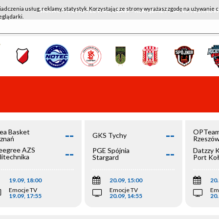
iadczenia usług, reklamy, statystyk. Korzystając ze strony wyrażasz zgodę na używanie c
WKK ACTIVE HOTEL WROCŁAW - KSK QEMETICA NOTEĆ IN
eglądarki.
--
--
ea Basket
OPTeam
GKS Tychy
znań
Rzeszó
--
--
egree AZS
PGE Spójnia
Datzzy 
litechnika
Stargard
Port Ko
olska
19.09, 18:00
20.09, 15:00
20.
Emocje TV
Emocje TV
Em
19.09, 17:55
20.09, 14:55
20.