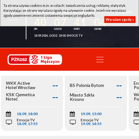
Ta strona używa cookies m.in. w celach: świadczenia usług, reklamy, statystyk.
Korzystając ze strony wyrażasz zgodę na używanie cookie. Jeżeli nie wyrażasz
WKK ACTIVE HOTEL WROCŁAW - KSK QEMETICA NOTEĆ INOWROCŁAW
zgody powinieneś zmienić ustawienia swojej przeglądarki.
40
07
41
04
Wyrażam zgodę »
18.09.2026, GODZ. 18:00, EMOCJE TV
--
--
WKK Active
En
BS Polonia Bytom
Hotel Wrocław
Po
--
--
KSK Qemetica
We
Miasto Szkła
Noteć
Po
Krosno
Inowrocław
Op
18.09, 18:00
19.09, 15:00
Emocje TV
Emocje TV
18.09, 17:55
19.09, 14:55