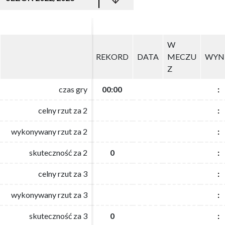
W
W
REKORD
REKORD
DATA
DATA
MECZU
MECZU
WYN
WYN
Z
Z
czas gry
czas gry
00:00
00:00
:
:
celny rzut za 2
celny rzut za 2
:
:
wykonywany rzut za 2
wykonywany rzut za 2
:
:
skuteczność za 2
skuteczność za 2
0
0
:
:
celny rzut za 3
celny rzut za 3
:
:
wykonywany rzut za 3
wykonywany rzut za 3
:
:
skuteczność za 3
skuteczność za 3
0
0
:
: