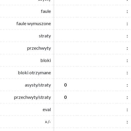
faule
faule
:
:
faule wymuszone
faule wymuszone
:
:
straty
straty
:
:
przechwyty
przechwyty
:
:
bloki
bloki
:
:
bloki otrzymane
bloki otrzymane
:
:
asysty/straty
asysty/straty
0
0
:
:
przechwyty/straty
przechwyty/straty
0
0
:
:
eval
eval
:
:
+/-
+/-
:
: