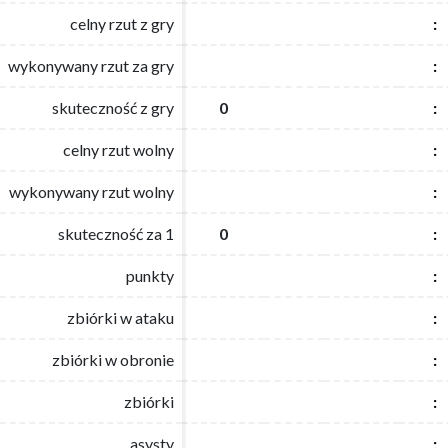
celny rzut z gry
celny rzut z gry
:
:
wykonywany rzut za gry
wykonywany rzut za gry
:
:
skuteczność z gry
skuteczność z gry
0
0
:
:
celny rzut wolny
celny rzut wolny
:
:
wykonywany rzut wolny
wykonywany rzut wolny
:
:
skuteczność za 1
skuteczność za 1
0
0
:
:
punkty
punkty
:
:
zbiórki w ataku
zbiórki w ataku
:
:
zbiórki w obronie
zbiórki w obronie
:
:
zbiórki
zbiórki
:
:
asysty
asysty
:
: