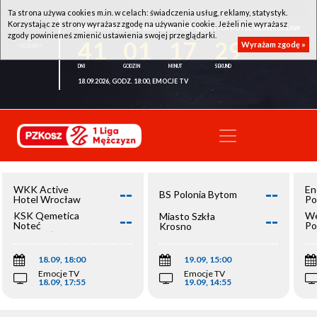
Ta strona używa cookies m.in. w celach: świadczenia usług, reklamy, statystyk.
Korzystając ze strony wyrażasz zgodę na używanie cookie. Jeżeli nie wyrażasz
WKK ACTIVE HOTEL WROCŁAW - KSK QEMETICA NOTEĆ INOWROCŁAW
zgody powinieneś zmienić ustawienia swojej przeglądarki.
41
01
17
29
Wyrażam zgodę »
18.09.2026, GODZ. 18:00, EMOCJE TV
--
--
WKK Active
En
BS Polonia Bytom
Hotel Wrocław
Po
--
--
KSK Qemetica
We
Miasto Szkła
Noteć
Po
Krosno
Inowrocław
Op
18.09, 18:00
19.09, 15:00
Emocje TV
Emocje TV
18.09, 17:55
19.09, 14:55