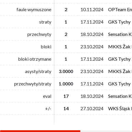
faule wymuszone
faule wymuszone
2
2
10.11.2024
10.11.2024
OPTeam Ene
OPTeam Ene
straty
straty
1
1
17.11.2024
17.11.2024
GKS Tychy
GKS Tychy
przechwyty
przechwyty
2
2
18.10.2024
18.10.2024
Sensation K
Sensation K
bloki
bloki
1
1
23.10.2024
23.10.2024
MKKS Żak 
MKKS Żak 
bloki otrzymane
bloki otrzymane
1
1
17.11.2024
17.11.2024
GKS Tychy
GKS Tychy
asysty/straty
asysty/straty
3.0000
3.0000
23.10.2024
23.10.2024
MKKS Żak 
MKKS Żak 
przechwyty/straty
przechwyty/straty
1.0000
1.0000
17.11.2024
17.11.2024
GKS Tychy
GKS Tychy
eval
eval
17
17
18.10.2024
18.10.2024
Sensation K
Sensation K
+/-
+/-
14
14
27.10.2024
27.10.2024
WKS Śląsk 
WKS Śląsk 