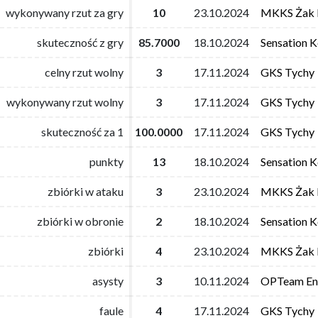
wykonywany rzut za gry
wykonywany rzut za gry
10
10
23.10.2024
23.10.2024
MKKS Żak 
MKKS Żak 
skuteczność z gry
skuteczność z gry
85.7000
85.7000
18.10.2024
18.10.2024
Sensation K
Sensation K
celny rzut wolny
celny rzut wolny
3
3
17.11.2024
17.11.2024
GKS Tychy
GKS Tychy
wykonywany rzut wolny
wykonywany rzut wolny
3
3
17.11.2024
17.11.2024
GKS Tychy
GKS Tychy
skuteczność za 1
skuteczność za 1
100.0000
100.0000
17.11.2024
17.11.2024
GKS Tychy
GKS Tychy
punkty
punkty
13
13
18.10.2024
18.10.2024
Sensation K
Sensation K
zbiórki w ataku
zbiórki w ataku
3
3
23.10.2024
23.10.2024
MKKS Żak 
MKKS Żak 
zbiórki w obronie
zbiórki w obronie
2
2
18.10.2024
18.10.2024
Sensation K
Sensation K
zbiórki
zbiórki
4
4
23.10.2024
23.10.2024
MKKS Żak 
MKKS Żak 
asysty
asysty
3
3
10.11.2024
10.11.2024
OPTeam Ene
OPTeam Ene
faule
faule
4
4
17.11.2024
17.11.2024
GKS Tychy
GKS Tychy