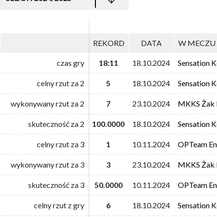
REKORD
REKORD
DATA
DATA
W MECZU 
W MECZU 
czas gry
czas gry
18:11
18:11
18.10.2024
18.10.2024
Sensation K
Sensation K
celny rzut za 2
celny rzut za 2
5
5
18.10.2024
18.10.2024
Sensation K
Sensation K
wykonywany rzut za 2
wykonywany rzut za 2
7
7
23.10.2024
23.10.2024
MKKS Żak 
MKKS Żak 
skuteczność za 2
skuteczność za 2
100.0000
100.0000
18.10.2024
18.10.2024
Sensation K
Sensation K
celny rzut za 3
celny rzut za 3
1
1
10.11.2024
10.11.2024
OPTeam Ene
OPTeam Ene
wykonywany rzut za 3
wykonywany rzut za 3
3
3
23.10.2024
23.10.2024
MKKS Żak 
MKKS Żak 
skuteczność za 3
skuteczność za 3
50.0000
50.0000
10.11.2024
10.11.2024
OPTeam Ene
OPTeam Ene
celny rzut z gry
celny rzut z gry
6
6
18.10.2024
18.10.2024
Sensation K
Sensation K