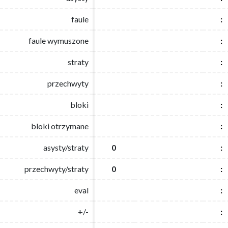
faule
faule
:
:
faule wymuszone
faule wymuszone
:
:
straty
straty
:
:
przechwyty
przechwyty
:
:
bloki
bloki
:
:
bloki otrzymane
bloki otrzymane
:
:
asysty/straty
asysty/straty
0
0
:
:
przechwyty/straty
przechwyty/straty
0
0
:
:
eval
eval
:
:
+/-
+/-
:
: