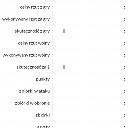
celny rzut z gry
celny rzut z gry
:
:
wykonywany rzut za gry
wykonywany rzut za gry
:
:
skuteczność z gry
skuteczność z gry
0
0
:
:
celny rzut wolny
celny rzut wolny
:
:
wykonywany rzut wolny
wykonywany rzut wolny
:
:
skuteczność za 1
skuteczność za 1
0
0
:
:
punkty
punkty
:
:
zbiórki w ataku
zbiórki w ataku
:
:
zbiórki w obronie
zbiórki w obronie
:
:
zbiórki
zbiórki
:
:
asysty
asysty
:
: