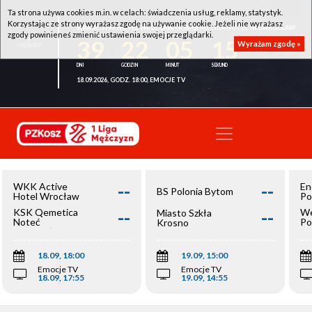
Ta strona używa cookies m.in. w celach: świadczenia usług, reklamy, statystyk.
Korzystając ze strony wyrażasz zgodę na używanie cookie. Jeżeli nie wyrażasz
WKK ACTIVE HOTEL WROCŁAW - KSK QEMETICA NOTEĆ INOWROCŁAW
zgody powinieneś zmienić ustawienia swojej przeglądarki.
39
22
05
15
Wyrażam zgodę »
18.09.2026, GODZ. 18:00, EMOCJE TV
--
--
WKK Active
En
BS Polonia Bytom
Hotel Wrocław
Po
--
--
KSK Qemetica
We
Miasto Szkła
Noteć
Po
Krosno
Inowrocław
Op
18.09, 18:00
19.09, 15:00
Emocje TV
Emocje TV
18.09, 17:55
19.09, 14:55