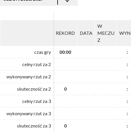
W
W
REKORD
REKORD
DATA
DATA
MECZU
MECZU
WYN
WYN
Z
Z
czas gry
czas gry
00:00
00:00
:
:
celny rzut za 2
celny rzut za 2
:
:
wykonywany rzut za 2
wykonywany rzut za 2
:
:
skuteczność za 2
skuteczność za 2
0
0
:
:
celny rzut za 3
celny rzut za 3
:
:
wykonywany rzut za 3
wykonywany rzut za 3
:
:
skuteczność za 3
skuteczność za 3
0
0
:
: