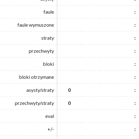
faule
faule
:
:
faule wymuszone
faule wymuszone
:
:
straty
straty
:
:
przechwyty
przechwyty
:
:
bloki
bloki
:
:
bloki otrzymane
bloki otrzymane
:
:
asysty/straty
asysty/straty
0
0
:
:
przechwyty/straty
przechwyty/straty
0
0
:
:
eval
eval
:
:
+/-
+/-
:
: