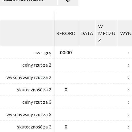
W
W
REKORD
REKORD
DATA
DATA
MECZU
MECZU
WYN
WYN
Z
Z
czas gry
czas gry
00:00
00:00
:
:
celny rzut za 2
celny rzut za 2
:
:
wykonywany rzut za 2
wykonywany rzut za 2
:
:
skuteczność za 2
skuteczność za 2
0
0
:
:
celny rzut za 3
celny rzut za 3
:
:
wykonywany rzut za 3
wykonywany rzut za 3
:
:
skuteczność za 3
skuteczność za 3
0
0
:
: