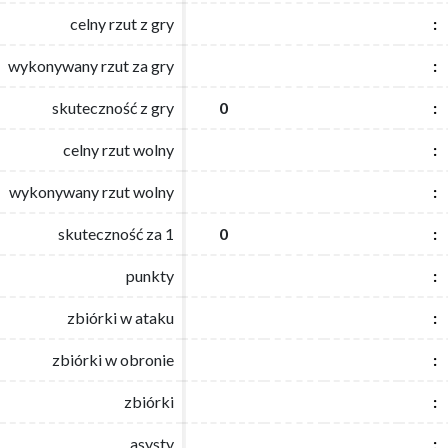
celny rzut z gry
celny rzut z gry
:
:
wykonywany rzut za gry
wykonywany rzut za gry
:
:
skuteczność z gry
skuteczność z gry
0
0
:
:
celny rzut wolny
celny rzut wolny
:
:
wykonywany rzut wolny
wykonywany rzut wolny
:
:
skuteczność za 1
skuteczność za 1
0
0
:
:
punkty
punkty
:
:
zbiórki w ataku
zbiórki w ataku
:
:
zbiórki w obronie
zbiórki w obronie
:
:
zbiórki
zbiórki
:
:
asysty
asysty
:
: