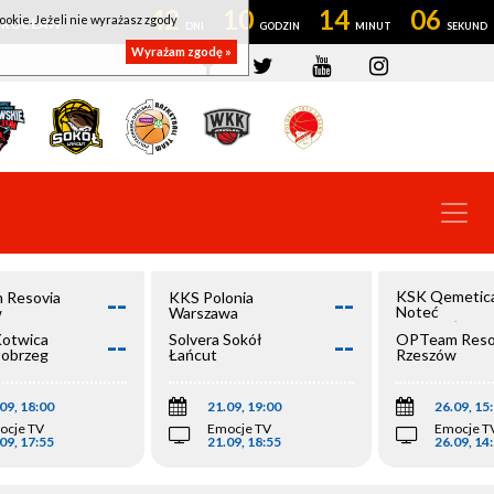
42
10
14
05
ookie. Jeżeli nie wyrażasz zgody
OWROCŁAW
Wyrażam zgodę »
--
--
KSK Qemetic
 Resovia
KKS Polonia
Noteć
w
Warszawa
Inowrocław
--
--
Kotwica
Solvera Sokół
OPTeam Reso
łobrzeg
Łańcut
Rzeszów
09, 18:00
21.09, 19:00
26.09, 15
ocje TV
Emocje TV
Emocje T
09, 17:55
21.09, 18:55
26.09, 14