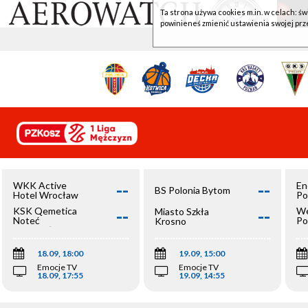
Ta strona używa cookies m.in. w celach: św
powinieneś zmienić ustawienia swojej prz
--
--
WKK Active
En
BS Polonia Bytom
Hotel Wrocław
Po
--
--
KSK Qemetica
We
Miasto Szkła
Noteć
Po
Krosno
Inowrocław
Op
18.09, 18:00
19.09, 15:00
Emocje TV
Emocje TV
18.09, 17:55
19.09, 14:55