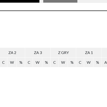
ZA 2
ZA 3
Z GRY
ZA 1
C
W
%
C
W
%
C
W
%
C
W
%
A