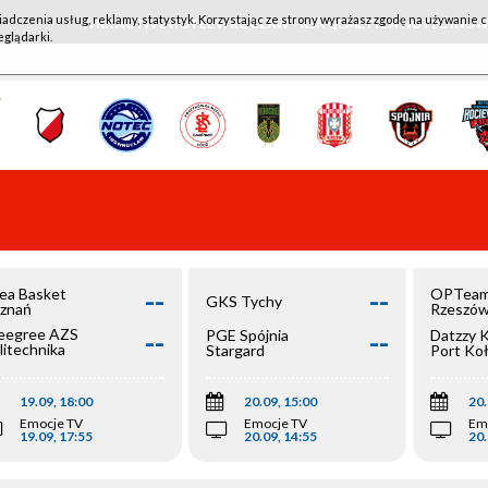
iadczenia usług, reklamy, statystyk. Korzystając ze strony wyrażasz zgodę na używanie c
WKK ACTIVE HOTEL WROCŁAW - KSK QEMETICA NOTEĆ IN
eglądarki.
--
--
ea Basket
OPTeam
GKS Tychy
znań
Rzeszó
--
--
egree AZS
PGE Spójnia
Datzzy 
litechnika
Stargard
Port Ko
olska
19.09, 18:00
20.09, 15:00
20.
Emocje TV
Emocje TV
Em
19.09, 17:55
20.09, 14:55
20.