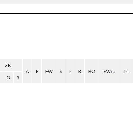
ZB
A
F
FW
S
P
B
BO
EVAL
+/-
O
S