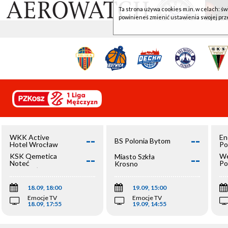
Ta strona używa cookies m.in. w celach: św
powinieneś zmienić ustawienia swojej prz
--
--
WKK Active
En
BS Polonia Bytom
Hotel Wrocław
Po
--
--
KSK Qemetica
We
Miasto Szkła
Noteć
Po
Krosno
Inowrocław
Op
18.09, 18:00
19.09, 15:00
Emocje TV
Emocje TV
18.09, 17:55
19.09, 14:55