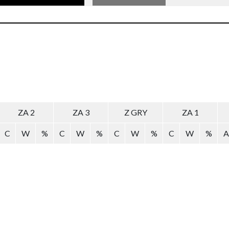
ZA 2
ZA 3
Z GRY
ZA 1
C
W
%
C
W
%
C
W
%
C
W
%
A