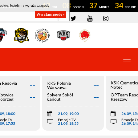
42
08
37
34
ookie. Jeżeli nie wyrażasz zgody
OWROCŁAW
Wyrażam zgodę »
--
--
KSK Qemetic
 Resovia
KKS Polonia
Noteć
w
Warszawa
Inowrocław
--
--
Kotwica
Solvera Sokół
OPTeam Reso
łobrzeg
Łańcut
Rzeszów
09, 18:00
21.09, 19:00
26.09, 15
ocje TV
Emocje TV
Emocje T
09, 17:55
21.09, 18:55
26.09, 14