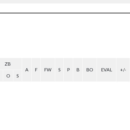
ZB
A
F
FW
S
P
B
BO
EVAL
+/-
O
S