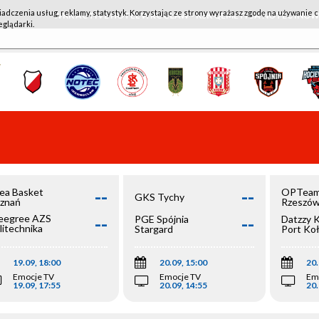
iadczenia usług, reklamy, statystyk. Korzystając ze strony wyrażasz zgodę na używanie c
WKK ACTIVE HOTEL WROCŁAW - KSK QEMETICA NOTEĆ IN
eglądarki.
--
--
ea Basket
OPTeam
GKS Tychy
znań
Rzeszó
--
--
egree AZS
PGE Spójnia
Datzzy 
litechnika
Stargard
Port Ko
olska
19.09, 18:00
20.09, 15:00
20.
Emocje TV
Emocje TV
Em
19.09, 17:55
20.09, 14:55
20.