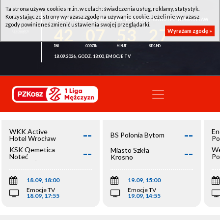
Ta strona używa cookies m.in. w celach: świadczenia usług, reklamy, statystyk.
Korzystając ze strony wyrażasz zgodę na używanie cookie. Jeżeli nie wyrażasz
WKK ACTIVE HOTEL WROCŁAW - KSK QEMETICA NOTEĆ INOWROCŁAW
zgody powinieneś zmienić ustawienia swojej przeglądarki.
42
07
53
27
Wyrażam zgodę »
18.09.2026, GODZ. 18:00, EMOCJE TV
--
--
WKK Active
En
BS Polonia Bytom
Hotel Wrocław
Po
--
--
KSK Qemetica
We
Miasto Szkła
Noteć
Po
Krosno
Inowrocław
Op
18.09, 18:00
19.09, 15:00
Emocje TV
Emocje TV
18.09, 17:55
19.09, 14:55