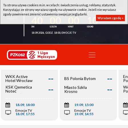
Ta strona używa cookies m.in. w celach: świadczenia usług, reklamy, statystyk.
Korzystając ze strony wyrażasz zgodę na używanie cookie. Jeżeli nie wyrażasz
WKK ACTIVE HOTEL WROCŁAW - KSK QEMETICA NOTEĆ INOWROCŁAW
zgody powinieneś zmienić ustawienia swojej przeglądarki.
40
00
00
10
Wyrażam zgodę »
18.09.2026, GODZ. 18:00, EMOCJE TV
--
--
WKK Active
En
BS Polonia Bytom
Hotel Wrocław
Po
--
--
KSK Qemetica
We
Miasto Szkła
Noteć
Po
Krosno
Inowrocław
Op
18.09, 18:00
19.09, 15:00
Emocje TV
Emocje TV
18.09, 17:55
19.09, 14:55