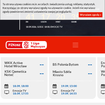
Ta strona używa cookies m.in. w celach: świadczenia usług, reklamy, statystyk.
Korzystając ze strony wyrażasz zgodę na używanie cookie. Jeżeli nie wyrażasz
WKK ACTIVE HOTEL WROCŁAW - KSK QEMETICA NOTEĆ INOWROCŁAW
zgody powinieneś zmienić ustawienia swojej przeglądarki.
41
17
20
39
Wyrażam zgodę »
18.09.2026, GODZ. 18:00, EMOCJE TV
--
--
WKK Active
En
BS Polonia Bytom
Hotel Wrocław
Po
--
--
KSK Qemetica
We
Miasto Szkła
Noteć
Po
Krosno
Inowrocław
Op
18.09, 18:00
19.09, 15:00
Emocje TV
Emocje TV
18.09, 17:55
19.09, 14:55