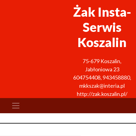
Żak Insta-
Serwis
Koszalin
75-679
Koszalin
,
Jabłoniowa 23
604754408
,
943458880
,
mkkszak@interia.pl
http://zak.koszalin.pl/