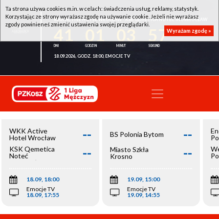
Ta strona używa cookies m.in. w celach: świadczenia usług, reklamy, statystyk.
Korzystając ze strony wyrażasz zgodę na używanie cookie. Jeżeli nie wyrażasz
WKK ACTIVE HOTEL WROCŁAW - KSK QEMETICA NOTEĆ INOWROCŁAW
zgody powinieneś zmienić ustawienia swojej przeglądarki.
41
01
03
57
Wyrażam zgodę »
18.09.2026, GODZ. 18:00, EMOCJE TV
--
--
WKK Active
En
BS Polonia Bytom
Hotel Wrocław
Po
--
--
KSK Qemetica
We
Miasto Szkła
Noteć
Po
Krosno
Inowrocław
Op
18.09, 18:00
19.09, 15:00
Emocje TV
Emocje TV
18.09, 17:55
19.09, 14:55