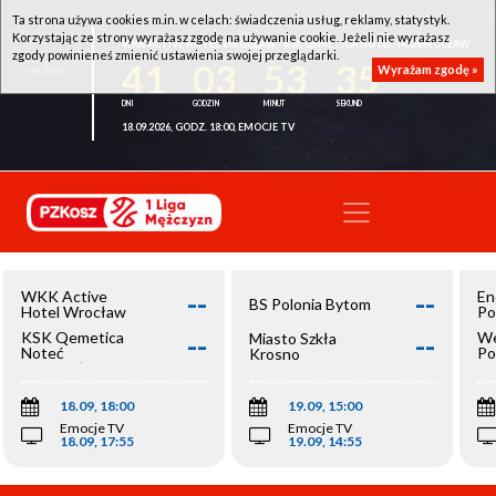
Ta strona używa cookies m.in. w celach: świadczenia usług, reklamy, statystyk.
Korzystając ze strony wyrażasz zgodę na używanie cookie. Jeżeli nie wyrażasz
WKK ACTIVE HOTEL WROCŁAW - KSK QEMETICA NOTEĆ INOWROCŁAW
zgody powinieneś zmienić ustawienia swojej przeglądarki.
41
03
53
35
Wyrażam zgodę »
18.09.2026, GODZ. 18:00, EMOCJE TV
--
--
WKK Active
En
BS Polonia Bytom
Hotel Wrocław
Po
--
--
KSK Qemetica
We
Miasto Szkła
Noteć
Po
Krosno
Inowrocław
Op
18.09, 18:00
19.09, 15:00
Emocje TV
Emocje TV
18.09, 17:55
19.09, 14:55