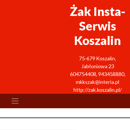
Żak Insta-
Serwis
Koszalin
75-679
Koszalin
,
Jabłoniowa 23
604754408
,
943458880
,
mkkszak@interia.pl
http://zak.koszalin.pl/