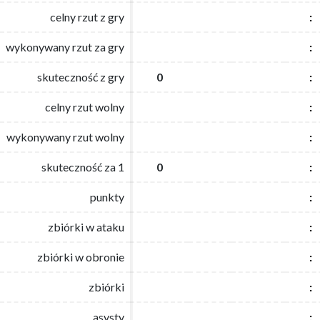
celny rzut z gry
celny rzut z gry
:
:
wykonywany rzut za gry
wykonywany rzut za gry
:
:
skuteczność z gry
skuteczność z gry
0
0
:
:
celny rzut wolny
celny rzut wolny
:
:
wykonywany rzut wolny
wykonywany rzut wolny
:
:
skuteczność za 1
skuteczność za 1
0
0
:
:
punkty
punkty
:
:
zbiórki w ataku
zbiórki w ataku
:
:
zbiórki w obronie
zbiórki w obronie
:
:
zbiórki
zbiórki
:
:
asysty
asysty
:
: