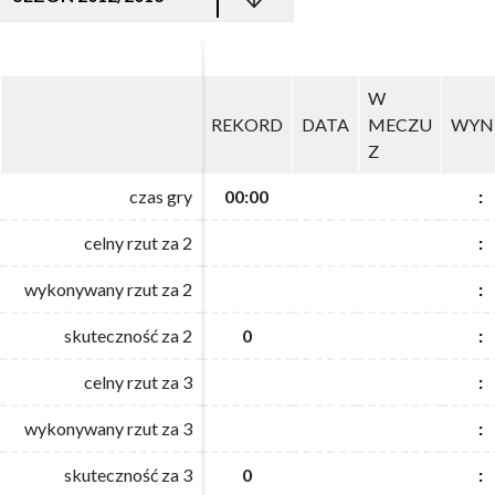
W
W
REKORD
REKORD
DATA
DATA
MECZU
MECZU
WYN
WYN
Z
Z
czas gry
czas gry
00:00
00:00
:
:
celny rzut za 2
celny rzut za 2
:
:
wykonywany rzut za 2
wykonywany rzut za 2
:
:
skuteczność za 2
skuteczność za 2
0
0
:
:
celny rzut za 3
celny rzut za 3
:
:
wykonywany rzut za 3
wykonywany rzut za 3
:
:
skuteczność za 3
skuteczność za 3
0
0
:
: