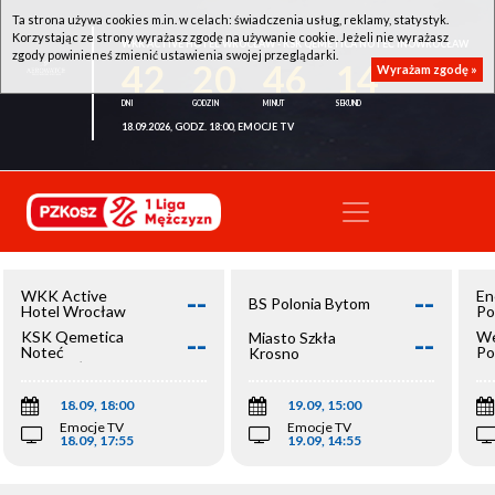
Ta strona używa cookies m.in. w celach: świadczenia usług, reklamy, statystyk.
Korzystając ze strony wyrażasz zgodę na używanie cookie. Jeżeli nie wyrażasz
WKK ACTIVE HOTEL WROCŁAW - KSK QEMETICA NOTEĆ INOWROCŁAW
zgody powinieneś zmienić ustawienia swojej przeglądarki.
42
20
46
14
Wyrażam zgodę »
18.09.2026, GODZ. 18:00, EMOCJE TV
--
--
WKK Active
En
BS Polonia Bytom
Hotel Wrocław
Po
--
--
KSK Qemetica
We
Miasto Szkła
Noteć
Po
Krosno
Inowrocław
Op
18.09, 18:00
19.09, 15:00
Emocje TV
Emocje TV
18.09, 17:55
19.09, 14:55