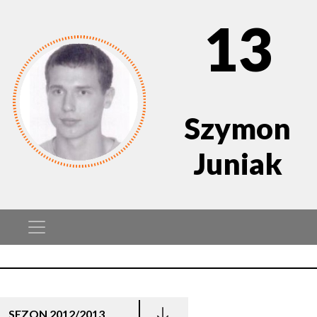
13
Szymon
Juniak
SEZON 2012/2013