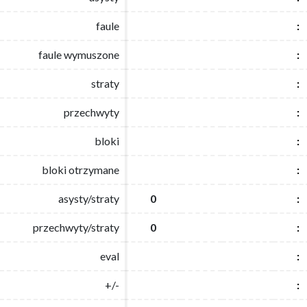
faule
faule
:
:
faule wymuszone
faule wymuszone
:
:
straty
straty
:
:
przechwyty
przechwyty
:
:
bloki
bloki
:
:
bloki otrzymane
bloki otrzymane
:
:
asysty/straty
asysty/straty
0
0
:
:
przechwyty/straty
przechwyty/straty
0
0
:
:
eval
eval
:
:
+/-
+/-
:
: