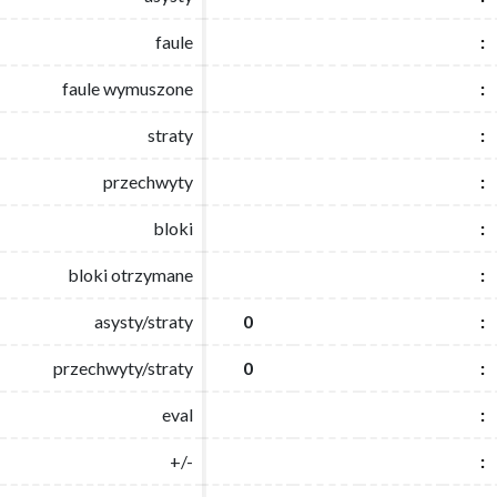
faule
faule
:
:
faule wymuszone
faule wymuszone
:
:
straty
straty
:
:
przechwyty
przechwyty
:
:
bloki
bloki
:
:
bloki otrzymane
bloki otrzymane
:
:
asysty/straty
asysty/straty
0
0
:
:
przechwyty/straty
przechwyty/straty
0
0
:
:
eval
eval
:
:
+/-
+/-
:
: