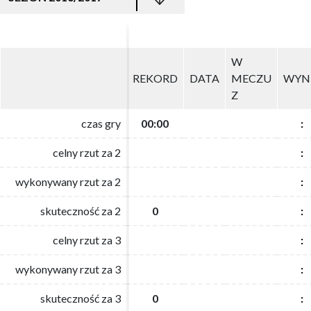
W
W
REKORD
REKORD
DATA
DATA
MECZU
MECZU
WYN
WYN
Z
Z
czas gry
czas gry
00:00
00:00
:
:
celny rzut za 2
celny rzut za 2
:
:
wykonywany rzut za 2
wykonywany rzut za 2
:
:
skuteczność za 2
skuteczność za 2
0
0
:
:
celny rzut za 3
celny rzut za 3
:
:
wykonywany rzut za 3
wykonywany rzut za 3
:
:
skuteczność za 3
skuteczność za 3
0
0
:
: