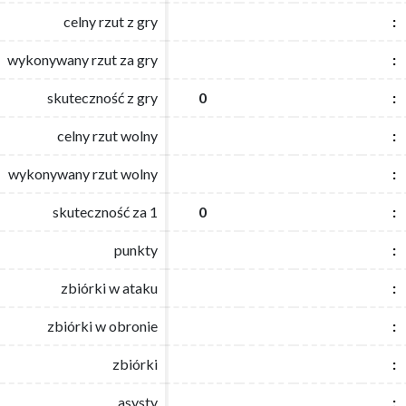
celny rzut z gry
celny rzut z gry
:
:
wykonywany rzut za gry
wykonywany rzut za gry
:
:
skuteczność z gry
skuteczność z gry
0
0
:
:
celny rzut wolny
celny rzut wolny
:
:
wykonywany rzut wolny
wykonywany rzut wolny
:
:
skuteczność za 1
skuteczność za 1
0
0
:
:
punkty
punkty
:
:
zbiórki w ataku
zbiórki w ataku
:
:
zbiórki w obronie
zbiórki w obronie
:
:
zbiórki
zbiórki
:
:
asysty
asysty
:
: