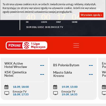
Ta strona używa cookies m.in. w celach: świadczenia usług, reklamy, statystyk.
Korzystając ze strony wyrażasz zgodę na używanie cookie. Jeżeli nie wyrażasz
WKK ACTIVE HOTEL WROCŁAW - KSK QEMETICA NOTEĆ INOWROCŁAW
zgody powinieneś zmienić ustawienia swojej przeglądarki.
40
00
17
04
Wyrażam zgodę »
18.09.2026, GODZ. 18:00, EMOCJE TV
--
--
WKK Active
En
BS Polonia Bytom
Hotel Wrocław
Po
--
--
KSK Qemetica
We
Miasto Szkła
Noteć
Po
Krosno
Inowrocław
Op
18.09, 18:00
19.09, 15:00
Emocje TV
Emocje TV
18.09, 17:55
19.09, 14:55