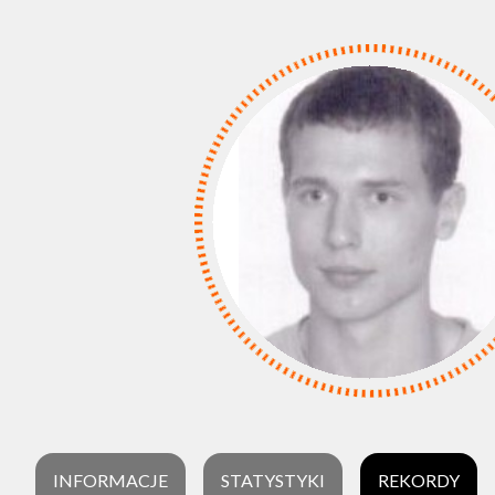
INFORMACJE
STATYSTYKI
REKORDY