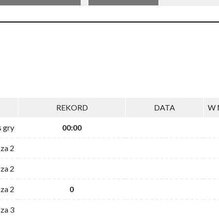
REKORD
DATA
W 
s gry
00:00
 za 2
za 2
za 2
0
 za 3