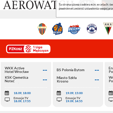
Ta strona używa cookies m.in. w celach: św
powinieneś zmienić ustawienia swojej prz
--
--
WKK Active
En
BS Polonia Bytom
Hotel Wrocław
Po
--
--
KSK Qemetica
We
Miasto Szkła
Noteć
Po
Krosno
Inowrocław
Op
18.09, 18:00
19.09, 15:00
Emocje TV
Emocje TV
18.09, 17:55
19.09, 14:55