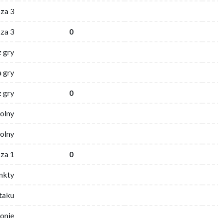
za 3
za 3
0
z gry
 gry
z gry
0
wolny
olny
za 1
0
nkty
ataku
ronie