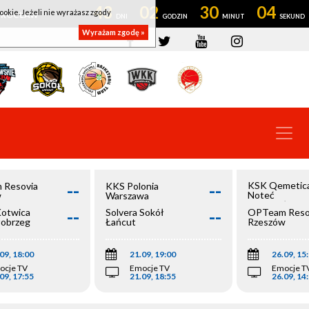
43
02
30
03
ookie. Jeżeli nie wyrażasz zgody
OWROCŁAW
Wyrażam zgodę »
--
--
KSK Qemetic
 Resovia
KKS Polonia
Noteć
w
Warszawa
Inowrocław
--
--
Kotwica
Solvera Sokół
OPTeam Reso
łobrzeg
Łańcut
Rzeszów
09, 18:00
21.09, 19:00
26.09, 15
ocje TV
Emocje TV
Emocje T
09, 17:55
21.09, 18:55
26.09, 14