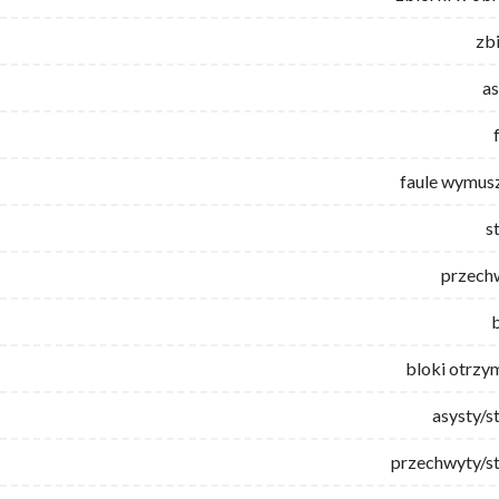
zb
as
faule wymus
s
przech
bloki otrzy
asysty/s
przechwyty/st