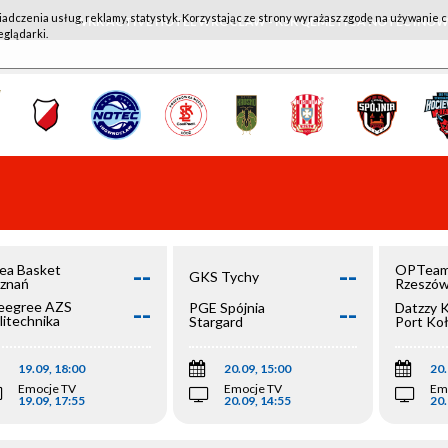
iadczenia usług, reklamy, statystyk. Korzystając ze strony wyrażasz zgodę na używanie c
WKK ACTIVE HOTEL WROCŁAW - KSK QEMETICA NOTEĆ IN
eglądarki.
--
--
ea Basket
OPTeam
GKS Tychy
znań
Rzeszó
--
--
egree AZS
PGE Spójnia
Datzzy 
litechnika
Stargard
Port Ko
olska
19.09, 18:00
20.09, 15:00
20.
Emocje TV
Emocje TV
Em
19.09, 17:55
20.09, 14:55
20.