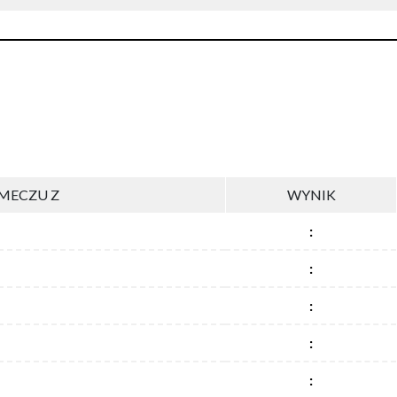
MECZU Z
WYNIK
:
:
:
:
: