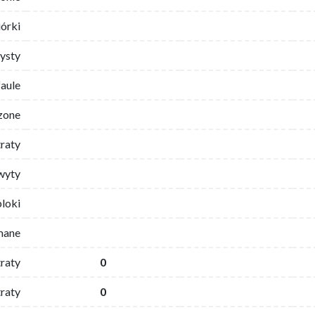
iórki
ysty
faule
zone
traty
wyty
bloki
mane
traty
0
raty
0