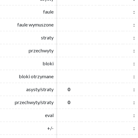
faule
faule
:
:
faule wymuszone
faule wymuszone
:
:
straty
straty
:
:
przechwyty
przechwyty
:
:
bloki
bloki
:
:
bloki otrzymane
bloki otrzymane
:
:
asysty/straty
asysty/straty
0
0
:
:
przechwyty/straty
przechwyty/straty
0
0
:
:
eval
eval
:
:
+/-
+/-
:
: