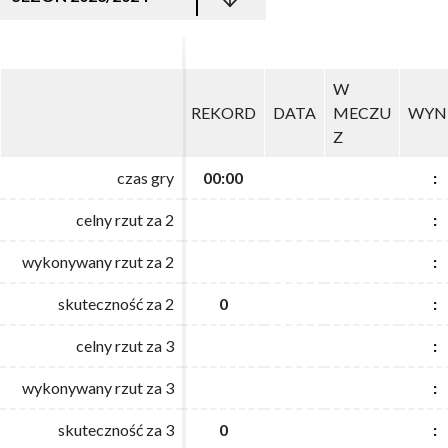
W
W
REKORD
REKORD
DATA
DATA
MECZU
MECZU
WYN
WYN
Z
Z
czas gry
czas gry
00:00
00:00
:
:
celny rzut za 2
celny rzut za 2
:
:
wykonywany rzut za 2
wykonywany rzut za 2
:
:
skuteczność za 2
skuteczność za 2
0
0
:
:
celny rzut za 3
celny rzut za 3
:
:
wykonywany rzut za 3
wykonywany rzut za 3
:
:
skuteczność za 3
skuteczność za 3
0
0
:
: