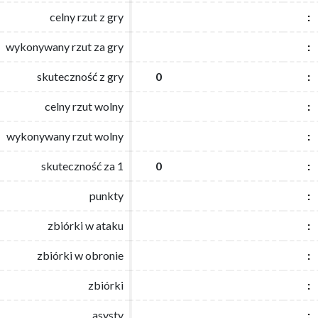
celny rzut z gry
celny rzut z gry
:
:
wykonywany rzut za gry
wykonywany rzut za gry
:
:
skuteczność z gry
skuteczność z gry
0
0
:
:
celny rzut wolny
celny rzut wolny
:
:
wykonywany rzut wolny
wykonywany rzut wolny
:
:
skuteczność za 1
skuteczność za 1
0
0
:
:
punkty
punkty
:
:
zbiórki w ataku
zbiórki w ataku
:
:
zbiórki w obronie
zbiórki w obronie
:
:
zbiórki
zbiórki
:
:
asysty
asysty
:
: