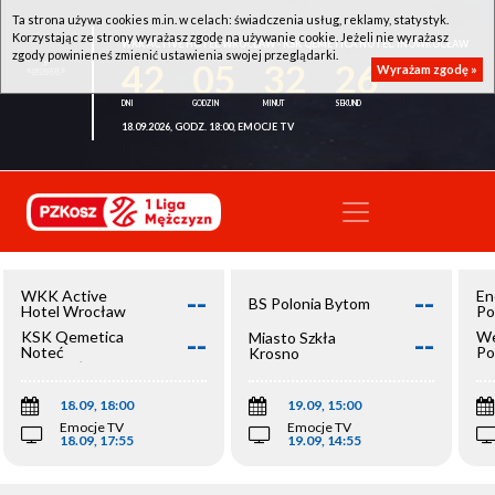
Ta strona używa cookies m.in. w celach: świadczenia usług, reklamy, statystyk.
Korzystając ze strony wyrażasz zgodę na używanie cookie. Jeżeli nie wyrażasz
WKK ACTIVE HOTEL WROCŁAW - KSK QEMETICA NOTEĆ INOWROCŁAW
zgody powinieneś zmienić ustawienia swojej przeglądarki.
42
05
32
26
Wyrażam zgodę »
18.09.2026, GODZ. 18:00, EMOCJE TV
--
--
WKK Active
En
BS Polonia Bytom
Hotel Wrocław
Po
--
--
KSK Qemetica
We
Miasto Szkła
Noteć
Po
Krosno
Inowrocław
Op
18.09, 18:00
19.09, 15:00
Emocje TV
Emocje TV
18.09, 17:55
19.09, 14:55