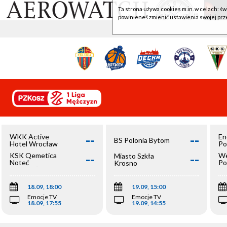
Ta strona używa cookies m.in. w celach: św
powinieneś zmienić ustawienia swojej prz
--
--
WKK Active
En
BS Polonia Bytom
Hotel Wrocław
Po
--
--
KSK Qemetica
We
Miasto Szkła
Noteć
Po
Krosno
Inowrocław
Op
18.09, 18:00
19.09, 15:00
Emocje TV
Emocje TV
18.09, 17:55
19.09, 14:55