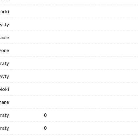
iórki
ysty
faule
zone
traty
wyty
bloki
mane
traty
0
raty
0