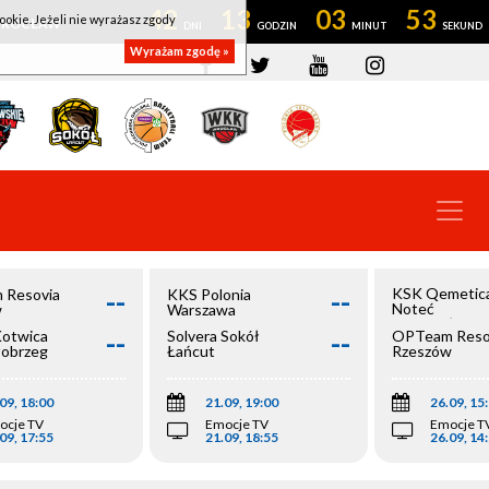
42
13
03
52
ookie. Jeżeli nie wyrażasz zgody
OWROCŁAW
Wyrażam zgodę »
--
--
KSK Qemetic
 Resovia
KKS Polonia
Noteć
w
Warszawa
Inowrocław
--
--
Kotwica
Solvera Sokół
OPTeam Reso
łobrzeg
Łańcut
Rzeszów
09, 18:00
21.09, 19:00
26.09, 15
ocje TV
Emocje TV
Emocje T
09, 17:55
21.09, 18:55
26.09, 14