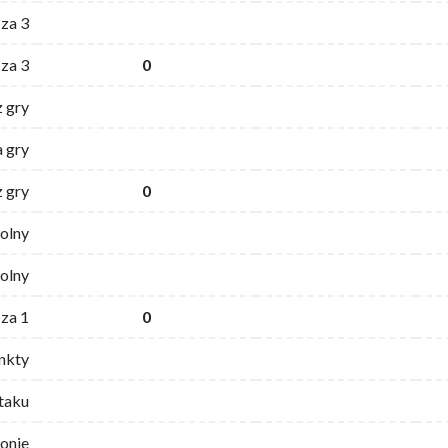
za 3
za 3
0
z gry
 gry
z gry
0
wolny
olny
za 1
0
nkty
ataku
ronie