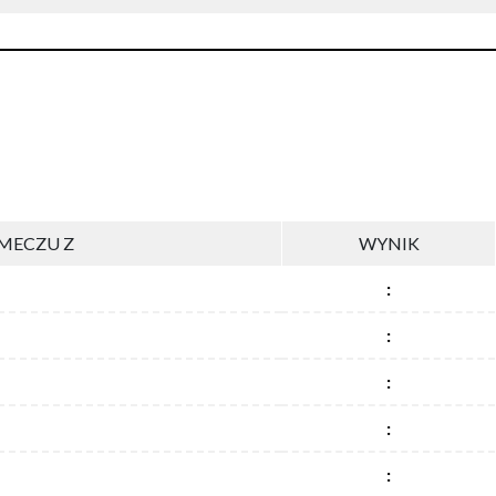
MECZU Z
WYNIK
:
:
:
:
: