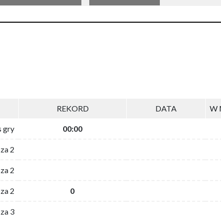
REKORD
DATA
W 
s gry
00:00
 za 2
za 2
za 2
0
 za 3