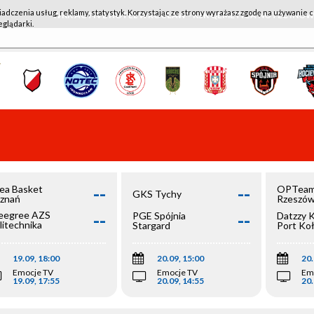
iadczenia usług, reklamy, statystyk. Korzystając ze strony wyrażasz zgodę na używanie c
WKK ACTIVE HOTEL WROCŁAW - KSK QEMETICA NOTEĆ IN
eglądarki.
--
--
ea Basket
OPTeam
GKS Tychy
znań
Rzeszó
--
--
egree AZS
PGE Spójnia
Datzzy 
litechnika
Stargard
Port Ko
olska
19.09, 18:00
20.09, 15:00
20.
Emocje TV
Emocje TV
Em
19.09, 17:55
20.09, 14:55
20.