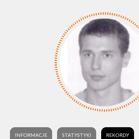
INFORMACJE
STATYSTYKI
REKORDY