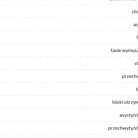
zb
as
faule wymus
s
przech
bloki otrzy
asysty/s
przechwyty/st