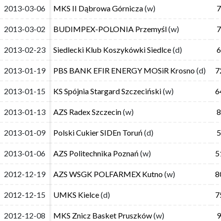
2013-03-06
2013-03-06
MKS II Dąbrowa Górnicza
MKS II Dąbrowa Górnicza
(w)
(w)
7
7
2013-03-02
2013-03-02
BUDIMPEX-POLONIA Przemyśl
BUDIMPEX-POLONIA Przemyśl
(w)
(w)
7
7
2013-02-23
2013-02-23
Siedlecki Klub Koszykówki Siedlce
Siedlecki Klub Koszykówki Siedlce
(d)
(d)
6
6
2013-01-19
2013-01-19
PBS BANK EFIR ENERGY MOSiR Krosno
PBS BANK EFIR ENERGY MOSiR Krosno
(d)
(d)
7
7
2013-01-15
2013-01-15
KS Spójnia Stargard Szczeciński
KS Spójnia Stargard Szczeciński
(w)
(w)
6
6
2013-01-13
2013-01-13
AZS Radex Szczecin
AZS Radex Szczecin
(w)
(w)
8
8
2013-01-09
2013-01-09
Polski Cukier SIDEn Toruń
Polski Cukier SIDEn Toruń
(d)
(d)
5
5
2013-01-06
2013-01-06
AZS Politechnika Poznań
AZS Politechnika Poznań
(w)
(w)
5
5
2012-12-19
2012-12-19
AZS WSGK POLFARMEX Kutno
AZS WSGK POLFARMEX Kutno
(w)
(w)
8
8
2012-12-15
2012-12-15
UMKS Kielce
UMKS Kielce
(d)
(d)
7
7
2012-12-08
2012-12-08
MKS Znicz Basket Pruszków
MKS Znicz Basket Pruszków
(w)
(w)
9
9