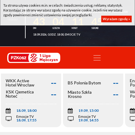
Ta strona używa cookies m.in. w celach: świadczenia usług, reklamy, statystyk.
Korzystając ze strony wyrażasz zgodę na używanie cookie. Jeżeli nie wyrażasz
WKK ACTIVE HOTEL WROCŁAW - KSK QEMETICA NOTEĆ INOWROCŁAW
zgody powinieneś zmienić ustawienia swojej przeglądarki.
43
04
11
44
Wyrażam zgodę »
18.09.2026, GODZ. 18:00, EMOCJE TV
--
--
WKK Active
En
BS Polonia Bytom
Hotel Wrocław
Po
--
--
KSK Qemetica
We
Miasto Szkła
Noteć
Po
Krosno
Inowrocław
Op
18.09, 18:00
19.09, 15:00
Emocje TV
Emocje TV
18.09, 17:55
19.09, 14:55