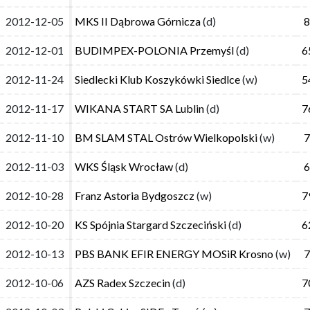
2012-12-05
2012-12-05
MKS II Dąbrowa Górnicza
MKS II Dąbrowa Górnicza
(d)
(d)
8
8
2012-12-01
2012-12-01
BUDIMPEX-POLONIA Przemyśl
BUDIMPEX-POLONIA Przemyśl
(d)
(d)
6
6
2012-11-24
2012-11-24
Siedlecki Klub Koszykówki Siedlce
Siedlecki Klub Koszykówki Siedlce
(w)
(w)
5
5
2012-11-17
2012-11-17
WIKANA START SA Lublin
WIKANA START SA Lublin
(d)
(d)
7
7
2012-11-10
2012-11-10
BM SLAM STAL Ostrów Wielkopolski
BM SLAM STAL Ostrów Wielkopolski
(w)
(w)
7
7
2012-11-03
2012-11-03
WKS Śląsk Wrocław
WKS Śląsk Wrocław
(d)
(d)
6
6
2012-10-28
2012-10-28
Franz Astoria Bydgoszcz
Franz Astoria Bydgoszcz
(w)
(w)
7
7
2012-10-20
2012-10-20
KS Spójnia Stargard Szczeciński
KS Spójnia Stargard Szczeciński
(d)
(d)
6
6
2012-10-13
2012-10-13
PBS BANK EFIR ENERGY MOSiR Krosno
PBS BANK EFIR ENERGY MOSiR Krosno
(w)
(w)
7
7
2012-10-06
2012-10-06
AZS Radex Szczecin
AZS Radex Szczecin
(d)
(d)
7
7