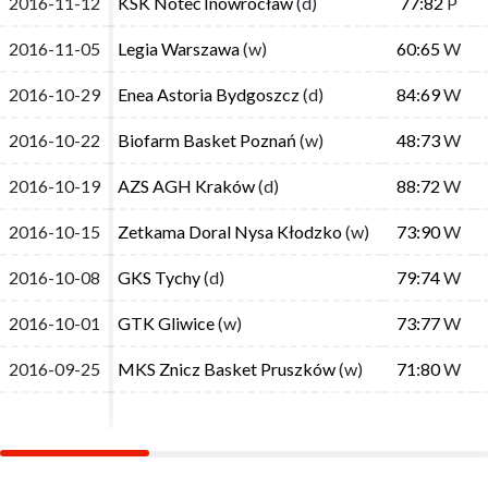
2016-11-12
2016-11-12
KSK Noteć Inowrocław
KSK Noteć Inowrocław
(d)
(d)
77:82
77:82
P
P
2016-11-05
2016-11-05
Legia Warszawa
Legia Warszawa
(w)
(w)
60:65
60:65
W
W
2016-10-29
2016-10-29
Enea Astoria Bydgoszcz
Enea Astoria Bydgoszcz
(d)
(d)
84:69
84:69
W
W
2016-10-22
2016-10-22
Biofarm Basket Poznań
Biofarm Basket Poznań
(w)
(w)
48:73
48:73
W
W
2016-10-19
2016-10-19
AZS AGH Kraków
AZS AGH Kraków
(d)
(d)
88:72
88:72
W
W
2016-10-15
2016-10-15
Zetkama Doral Nysa Kłodzko
Zetkama Doral Nysa Kłodzko
(w)
(w)
73:90
73:90
W
W
2016-10-08
2016-10-08
GKS Tychy
GKS Tychy
(d)
(d)
79:74
79:74
W
W
2016-10-01
2016-10-01
GTK Gliwice
GTK Gliwice
(w)
(w)
73:77
73:77
W
W
2016-09-25
2016-09-25
MKS Znicz Basket Pruszków
MKS Znicz Basket Pruszków
(w)
(w)
71:80
71:80
W
W