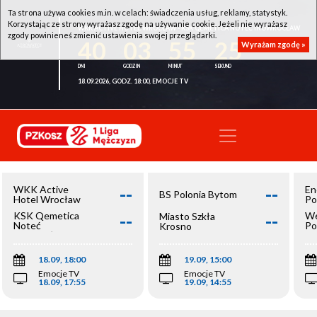
Ta strona używa cookies m.in. w celach: świadczenia usług, reklamy, statystyk.
Korzystając ze strony wyrażasz zgodę na używanie cookie. Jeżeli nie wyrażasz
WKK ACTIVE HOTEL WROCŁAW - KSK QEMETICA NOTEĆ INOWROCŁAW
zgody powinieneś zmienić ustawienia swojej przeglądarki.
40
03
55
25
Wyrażam zgodę »
18.09.2026, GODZ. 18:00, EMOCJE TV
--
--
WKK Active
En
BS Polonia Bytom
Hotel Wrocław
Po
--
--
KSK Qemetica
We
Miasto Szkła
Noteć
Po
Krosno
Inowrocław
Op
18.09, 18:00
19.09, 15:00
Emocje TV
Emocje TV
18.09, 17:55
19.09, 14:55