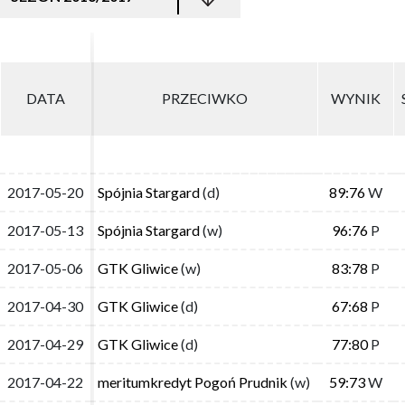
DATA
DATA
PRZECIWKO
PRZECIWKO
WYNIK
WYNIK
2017-05-20
2017-05-20
Spójnia Stargard
Spójnia Stargard
(d)
(d)
89:76
89:76
W
W
2017-05-13
2017-05-13
Spójnia Stargard
Spójnia Stargard
(w)
(w)
96:76
96:76
P
P
2017-05-06
2017-05-06
GTK Gliwice
GTK Gliwice
(w)
(w)
83:78
83:78
P
P
2017-04-30
2017-04-30
GTK Gliwice
GTK Gliwice
(d)
(d)
67:68
67:68
P
P
2017-04-29
2017-04-29
GTK Gliwice
GTK Gliwice
(d)
(d)
77:80
77:80
P
P
2017-04-22
2017-04-22
meritumkredyt Pogoń Prudnik
meritumkredyt Pogoń Prudnik
(w)
(w)
59:73
59:73
W
W