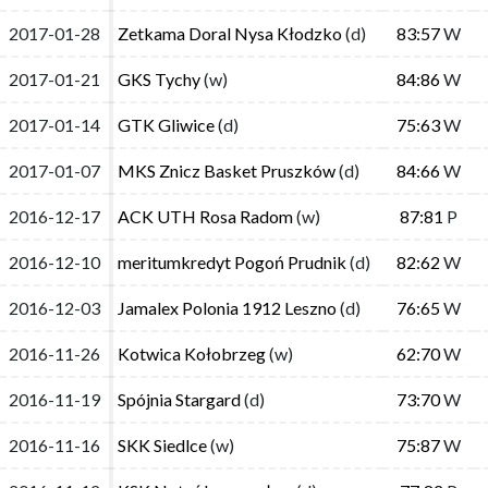
2017-01-28
2017-01-28
Zetkama Doral Nysa Kłodzko
Zetkama Doral Nysa Kłodzko
(d)
(d)
83:57
83:57
W
W
2017-01-21
2017-01-21
GKS Tychy
GKS Tychy
(w)
(w)
84:86
84:86
W
W
2017-01-14
2017-01-14
GTK Gliwice
GTK Gliwice
(d)
(d)
75:63
75:63
W
W
2017-01-07
2017-01-07
MKS Znicz Basket Pruszków
MKS Znicz Basket Pruszków
(d)
(d)
84:66
84:66
W
W
2016-12-17
2016-12-17
ACK UTH Rosa Radom
ACK UTH Rosa Radom
(w)
(w)
87:81
87:81
P
P
2016-12-10
2016-12-10
meritumkredyt Pogoń Prudnik
meritumkredyt Pogoń Prudnik
(d)
(d)
82:62
82:62
W
W
2016-12-03
2016-12-03
Jamalex Polonia 1912 Leszno
Jamalex Polonia 1912 Leszno
(d)
(d)
76:65
76:65
W
W
2016-11-26
2016-11-26
Kotwica Kołobrzeg
Kotwica Kołobrzeg
(w)
(w)
62:70
62:70
W
W
2016-11-19
2016-11-19
Spójnia Stargard
Spójnia Stargard
(d)
(d)
73:70
73:70
W
W
2016-11-16
2016-11-16
SKK Siedlce
SKK Siedlce
(w)
(w)
75:87
75:87
W
W