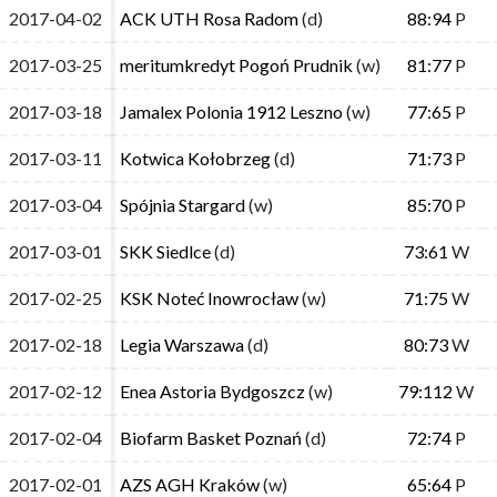
2017-04-02
2017-04-02
ACK UTH Rosa Radom
ACK UTH Rosa Radom
(d)
(d)
88:94
88:94
P
P
2017-03-25
2017-03-25
meritumkredyt Pogoń Prudnik
meritumkredyt Pogoń Prudnik
(w)
(w)
81:77
81:77
P
P
2017-03-18
2017-03-18
Jamalex Polonia 1912 Leszno
Jamalex Polonia 1912 Leszno
(w)
(w)
77:65
77:65
P
P
2017-03-11
2017-03-11
Kotwica Kołobrzeg
Kotwica Kołobrzeg
(d)
(d)
71:73
71:73
P
P
2017-03-04
2017-03-04
Spójnia Stargard
Spójnia Stargard
(w)
(w)
85:70
85:70
P
P
2017-03-01
2017-03-01
SKK Siedlce
SKK Siedlce
(d)
(d)
73:61
73:61
W
W
2017-02-25
2017-02-25
KSK Noteć Inowrocław
KSK Noteć Inowrocław
(w)
(w)
71:75
71:75
W
W
2017-02-18
2017-02-18
Legia Warszawa
Legia Warszawa
(d)
(d)
80:73
80:73
W
W
2017-02-12
2017-02-12
Enea Astoria Bydgoszcz
Enea Astoria Bydgoszcz
(w)
(w)
79:112
79:112
W
W
2017-02-04
2017-02-04
Biofarm Basket Poznań
Biofarm Basket Poznań
(d)
(d)
72:74
72:74
P
P
2017-02-01
2017-02-01
AZS AGH Kraków
AZS AGH Kraków
(w)
(w)
65:64
65:64
P
P