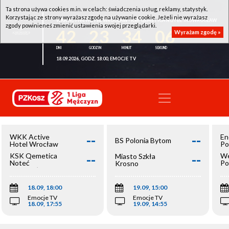
Ta strona używa cookies m.in. w celach: świadczenia usług, reklamy, statystyk.
Korzystając ze strony wyrażasz zgodę na używanie cookie. Jeżeli nie wyrażasz
WKK ACTIVE HOTEL WROCŁAW - KSK QEMETICA NOTEĆ INOWROCŁAW
zgody powinieneś zmienić ustawienia swojej przeglądarki.
42
23
34
06
Wyrażam zgodę »
18.09.2026, GODZ. 18:00, EMOCJE TV
--
--
WKK Active
En
BS Polonia Bytom
Hotel Wrocław
Po
--
--
KSK Qemetica
We
Miasto Szkła
Noteć
Po
Krosno
Inowrocław
Op
18.09, 18:00
19.09, 15:00
Emocje TV
Emocje TV
18.09, 17:55
19.09, 14:55