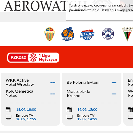
Ta strona używa cookies m.in. w celach: św
powinieneś zmienić ustawienia swojej prz
--
--
WKK Active
En
BS Polonia Bytom
Hotel Wrocław
Po
--
--
KSK Qemetica
We
Miasto Szkła
Noteć
Po
Krosno
Inowrocław
Op
18.09, 18:00
19.09, 15:00
Emocje TV
Emocje TV
18.09, 17:55
19.09, 14:55