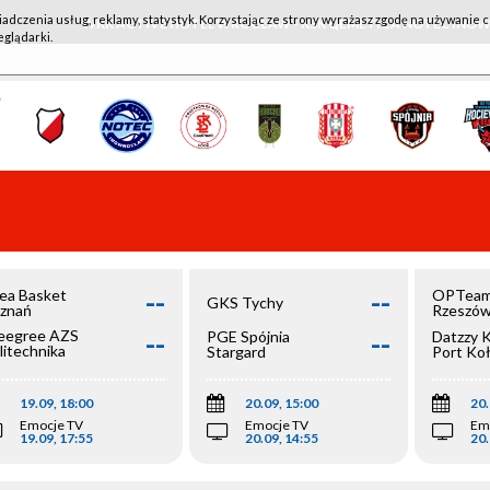
iadczenia usług, reklamy, statystyk. Korzystając ze strony wyrażasz zgodę na używanie c
WKK ACTIVE HOTEL WROCŁAW - KSK QEMETICA NOTEĆ IN
eglądarki.
--
--
ea Basket
OPTeam
GKS Tychy
znań
Rzeszó
--
--
egree AZS
PGE Spójnia
Datzzy 
litechnika
Stargard
Port Ko
olska
19.09, 18:00
20.09, 15:00
20.
Emocje TV
Emocje TV
Em
19.09, 17:55
20.09, 14:55
20.