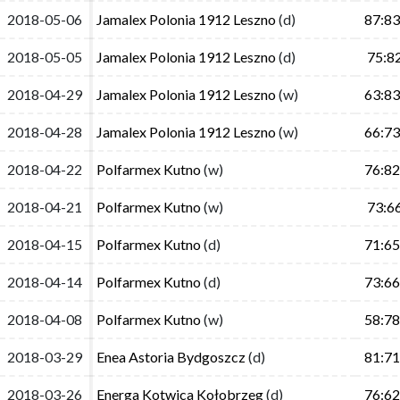
2018-05-06
2018-05-06
Jamalex Polonia 1912 Leszno
Jamalex Polonia 1912 Leszno
(d)
(d)
87:83
87:83
2018-05-05
2018-05-05
Jamalex Polonia 1912 Leszno
Jamalex Polonia 1912 Leszno
(d)
(d)
75:8
75:8
2018-04-29
2018-04-29
Jamalex Polonia 1912 Leszno
Jamalex Polonia 1912 Leszno
(w)
(w)
63:83
63:83
2018-04-28
2018-04-28
Jamalex Polonia 1912 Leszno
Jamalex Polonia 1912 Leszno
(w)
(w)
66:73
66:73
2018-04-22
2018-04-22
Polfarmex Kutno
Polfarmex Kutno
(w)
(w)
76:82
76:82
2018-04-21
2018-04-21
Polfarmex Kutno
Polfarmex Kutno
(w)
(w)
73:6
73:6
2018-04-15
2018-04-15
Polfarmex Kutno
Polfarmex Kutno
(d)
(d)
71:65
71:65
2018-04-14
2018-04-14
Polfarmex Kutno
Polfarmex Kutno
(d)
(d)
73:66
73:66
2018-04-08
2018-04-08
Polfarmex Kutno
Polfarmex Kutno
(w)
(w)
58:78
58:78
2018-03-29
2018-03-29
Enea Astoria Bydgoszcz
Enea Astoria Bydgoszcz
(d)
(d)
81:71
81:71
2018-03-26
2018-03-26
Energa Kotwica Kołobrzeg
Energa Kotwica Kołobrzeg
(d)
(d)
76:62
76:62