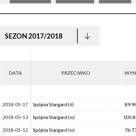
SEZON 2017/2018
DATA
DATA
PRZECIWKO
PRZECIWKO
WYN
WYN
2018-05-17
2018-05-17
Spójnia Stargard
Spójnia Stargard
(d)
(d)
89:9
89:9
2018-05-13
2018-05-13
Spójnia Stargard
Spójnia Stargard
(w)
(w)
105:8
105:8
2018-05-12
2018-05-12
Spójnia Stargard
Spójnia Stargard
(w)
(w)
76:7
76:7