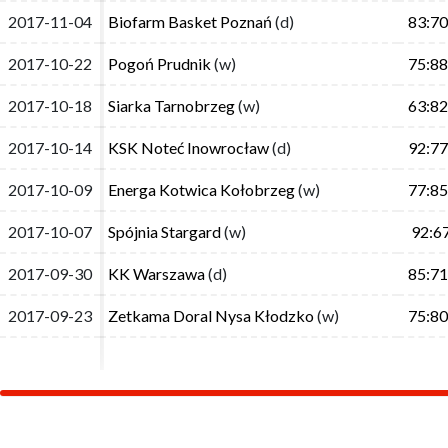
2017-11-04
2017-11-04
Biofarm Basket Poznań
Biofarm Basket Poznań
(d)
(d)
83:70
83:70
2017-10-22
2017-10-22
Pogoń Prudnik
Pogoń Prudnik
(w)
(w)
75:88
75:88
2017-10-18
2017-10-18
Siarka Tarnobrzeg
Siarka Tarnobrzeg
(w)
(w)
63:82
63:82
2017-10-14
2017-10-14
KSK Noteć Inowrocław
KSK Noteć Inowrocław
(d)
(d)
92:77
92:77
2017-10-09
2017-10-09
Energa Kotwica Kołobrzeg
Energa Kotwica Kołobrzeg
(w)
(w)
77:85
77:85
2017-10-07
2017-10-07
Spójnia Stargard
Spójnia Stargard
(w)
(w)
92:6
92:6
2017-09-30
2017-09-30
KK Warszawa
KK Warszawa
(d)
(d)
85:71
85:71
2017-09-23
2017-09-23
Zetkama Doral Nysa Kłodzko
Zetkama Doral Nysa Kłodzko
(w)
(w)
75:80
75:80