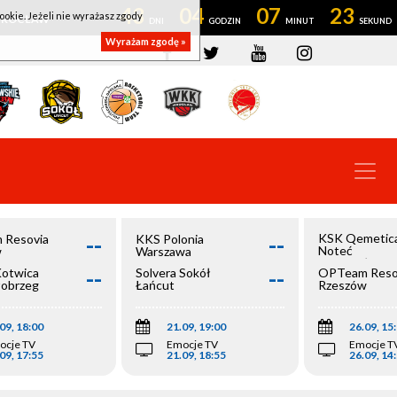
43
04
07
22
ookie. Jeżeli nie wyrażasz zgody
OWROCŁAW
Wyrażam zgodę »
--
--
KSK Qemetic
 Resovia
KKS Polonia
Noteć
w
Warszawa
Inowrocław
--
--
Kotwica
Solvera Sokół
OPTeam Reso
łobrzeg
Łańcut
Rzeszów
09, 18:00
21.09, 19:00
26.09, 15
ocje TV
Emocje TV
Emocje T
09, 17:55
21.09, 18:55
26.09, 14