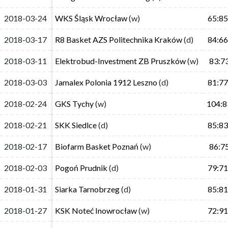
2018-03-24
2018-03-24
WKS Śląsk Wrocław
WKS Śląsk Wrocław
(w)
(w)
65:85
65:85
2018-03-17
2018-03-17
R8 Basket AZS Politechnika Kraków
R8 Basket AZS Politechnika Kraków
(d)
(d)
84:66
84:66
2018-03-11
2018-03-11
Elektrobud-Investment ZB Pruszków
Elektrobud-Investment ZB Pruszków
(w)
(w)
83:7
83:7
2018-03-03
2018-03-03
Jamalex Polonia 1912 Leszno
Jamalex Polonia 1912 Leszno
(d)
(d)
81:77
81:77
2018-02-24
2018-02-24
GKS Tychy
GKS Tychy
(w)
(w)
104:8
104:8
2018-02-21
2018-02-21
SKK Siedlce
SKK Siedlce
(d)
(d)
85:83
85:83
2018-02-17
2018-02-17
Biofarm Basket Poznań
Biofarm Basket Poznań
(w)
(w)
86:7
86:7
2018-02-03
2018-02-03
Pogoń Prudnik
Pogoń Prudnik
(d)
(d)
79:71
79:71
2018-01-31
2018-01-31
Siarka Tarnobrzeg
Siarka Tarnobrzeg
(d)
(d)
85:81
85:81
2018-01-27
2018-01-27
KSK Noteć Inowrocław
KSK Noteć Inowrocław
(w)
(w)
72:91
72:91