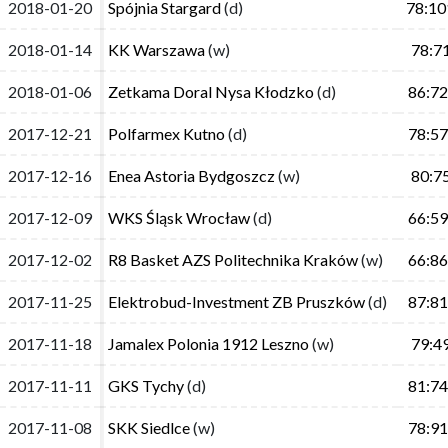
2018-01-20
2018-01-20
Spójnia Stargard
Spójnia Stargard
(d)
(d)
78:10
78:10
2018-01-14
2018-01-14
KK Warszawa
KK Warszawa
(w)
(w)
78:7
78:7
2018-01-06
2018-01-06
Zetkama Doral Nysa Kłodzko
Zetkama Doral Nysa Kłodzko
(d)
(d)
86:72
86:72
2017-12-21
2017-12-21
Polfarmex Kutno
Polfarmex Kutno
(d)
(d)
78:57
78:57
2017-12-16
2017-12-16
Enea Astoria Bydgoszcz
Enea Astoria Bydgoszcz
(w)
(w)
80:7
80:7
2017-12-09
2017-12-09
WKS Śląsk Wrocław
WKS Śląsk Wrocław
(d)
(d)
66:59
66:59
2017-12-02
2017-12-02
R8 Basket AZS Politechnika Kraków
R8 Basket AZS Politechnika Kraków
(w)
(w)
66:86
66:86
2017-11-25
2017-11-25
Elektrobud-Investment ZB Pruszków
Elektrobud-Investment ZB Pruszków
(d)
(d)
87:81
87:81
2017-11-18
2017-11-18
Jamalex Polonia 1912 Leszno
Jamalex Polonia 1912 Leszno
(w)
(w)
79:4
79:4
2017-11-11
2017-11-11
GKS Tychy
GKS Tychy
(d)
(d)
81:74
81:74
2017-11-08
2017-11-08
SKK Siedlce
SKK Siedlce
(w)
(w)
78:91
78:91