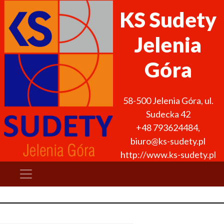
KS Sudety
Jelenia
Góra
58-500
Jelenia Góra
,
ul.
Sudecka 42
+48 793624484
,
biuro@ks-sudety.pl
http://www.ks-sudety.pl