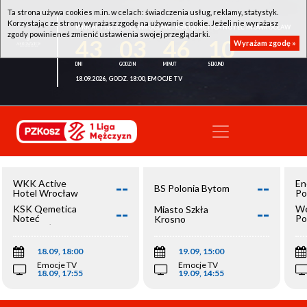
Ta strona używa cookies m.in. w celach: świadczenia usług, reklamy, statystyk.
Korzystając ze strony wyrażasz zgodę na używanie cookie. Jeżeli nie wyrażasz
WKK ACTIVE HOTEL WROCŁAW - KSK QEMETICA NOTEĆ INOWROCŁAW
zgody powinieneś zmienić ustawienia swojej przeglądarki.
43
03
46
10
Wyrażam zgodę »
18.09.2026, GODZ. 18:00, EMOCJE TV
--
--
WKK Active
En
BS Polonia Bytom
Hotel Wrocław
Po
--
--
KSK Qemetica
We
Miasto Szkła
Noteć
Po
Krosno
Inowrocław
Op
18.09, 18:00
19.09, 15:00
Emocje TV
Emocje TV
18.09, 17:55
19.09, 14:55