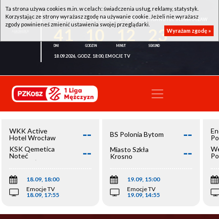
Ta strona używa cookies m.in. w celach: świadczenia usług, reklamy, statystyk.
Korzystając ze strony wyrażasz zgodę na używanie cookie. Jeżeli nie wyrażasz
WKK ACTIVE HOTEL WROCŁAW - KSK QEMETICA NOTEĆ INOWROCŁAW
zgody powinieneś zmienić ustawienia swojej przeglądarki.
41
10
12
23
Wyrażam zgodę »
18.09.2026, GODZ. 18:00, EMOCJE TV
--
--
WKK Active
En
BS Polonia Bytom
Hotel Wrocław
Po
--
--
KSK Qemetica
We
Miasto Szkła
Noteć
Po
Krosno
Inowrocław
Op
18.09, 18:00
19.09, 15:00
Emocje TV
Emocje TV
18.09, 17:55
19.09, 14:55