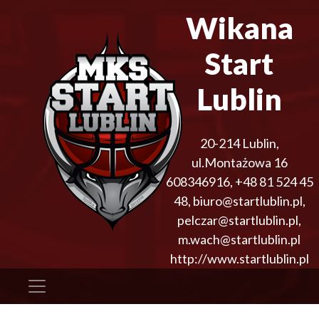
Wikana
Start
Lublin
20-214
Lublin
,
ul.Montażowa 16
608346916
,
+48 81 524 45
48
,
biuro@startlublin.pl,
pelczar@startlublin.pl,
m.wach@startlublin.pl
http://www.startlublin.pl