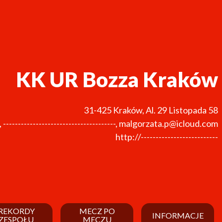
KK UR Bozza Kraków
31-425
Kraków
,
Al. 29 Listopada 58
,
--------------------------------------
,
malgorzata.p@icloud.com
http://--------------------------
REKORDY
MECZ PO
INFORMACJE
ZESPOŁU
MECZU