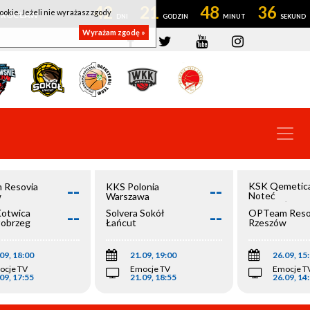
42
21
48
36
ookie. Jeżeli nie wyrażasz zgody
OWROCŁAW
Wyrażam zgodę »
--
--
KSK Qemetic
 Resovia
KKS Polonia
Noteć
w
Warszawa
Inowrocław
--
--
Kotwica
Solvera Sokół
OPTeam Reso
łobrzeg
Łańcut
Rzeszów
09, 18:00
21.09, 19:00
26.09, 15
ocje TV
Emocje TV
Emocje T
09, 17:55
21.09, 18:55
26.09, 14