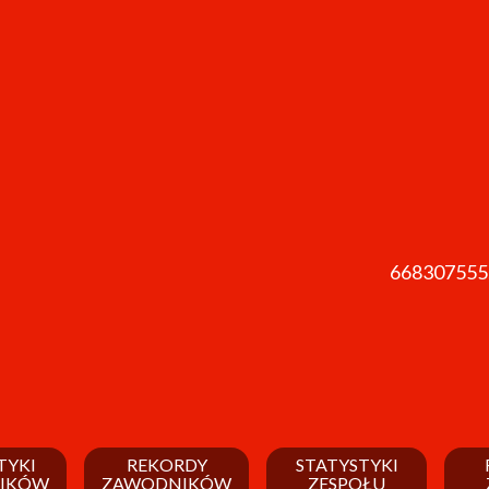
668307555
TYKI
REKORDY
STATYSTYKI
IKÓW
ZAWODNIKÓW
ZESPOŁU