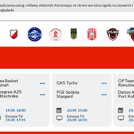
iadczenia usług, reklamy, statystyk. Korzystając ze strony wyrażasz zgodę na używanie c
WKK ACTIVE HOTEL WROCŁAW - KSK QEMETICA NOTEĆ IN
eglądarki.
--
--
ea Basket
OPTeam
GKS Tychy
znań
Rzeszó
--
--
egree AZS
PGE Spójnia
Datzzy 
litechnika
Stargard
Port Ko
olska
19.09, 18:00
20.09, 15:00
20.
Emocje TV
Emocje TV
Em
19.09, 17:55
20.09, 14:55
20.