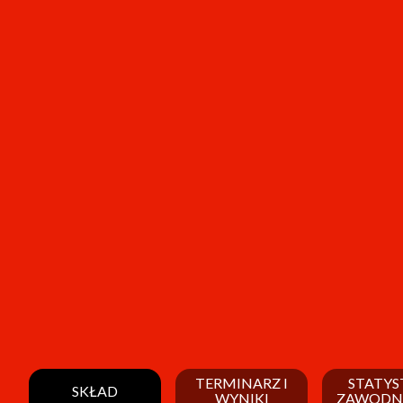
TERMINARZ I
STATYS
SKŁAD
WYNIKI
ZAWODN