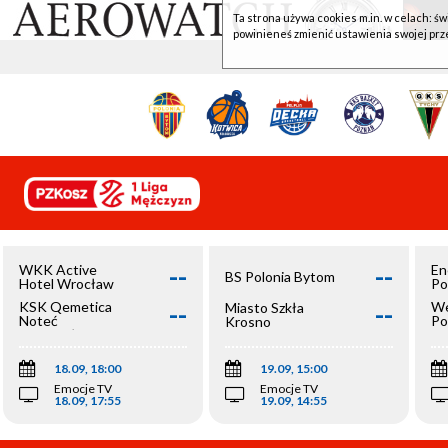
Ta strona używa cookies m.in. w celach: św
powinieneś zmienić ustawienia swojej prz
--
--
WKK Active
En
BS Polonia Bytom
Hotel Wrocław
Po
--
--
KSK Qemetica
We
Miasto Szkła
Noteć
Po
Krosno
Inowrocław
Op
18.09, 18:00
19.09, 15:00
Emocje TV
Emocje TV
18.09, 17:55
19.09, 14:55