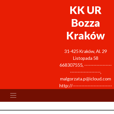
KK UR
Bozza
Kraków
31-425
Kraków
,
Al. 29
Listopada 58
668307555
,
------------------
--------------------
,
malgorzata.p@icloud.com
http://--------------------------