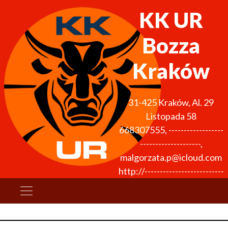
KK UR
Bozza
Kraków
31-425
Kraków
,
Al. 29
Listopada 58
668307555
,
------------------
--------------------
,
malgorzata.p@icloud.com
http://--------------------------