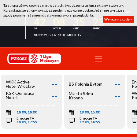
Ta strona używa cookies m.in. w celach: świadczenia usług, reklamy, statystyk.
Korzystając ze strony wyrażasz zgodę na używanie cookie. Jeżeli nie wyrażasz
WKK ACTIVE HOTEL WROCŁAW - KSK QEMETICA NOTEĆ INOWROCŁAW
zgody powinieneś zmienić ustawienia swojej przeglądarki.
42
08
35
23
Wyrażam zgodę »
18.09.2026, GODZ. 18:00, EMOCJE TV
--
--
WKK Active
En
BS Polonia Bytom
Hotel Wrocław
Po
--
--
KSK Qemetica
We
Miasto Szkła
Noteć
Po
Krosno
Inowrocław
Op
18.09, 18:00
19.09, 15:00
Emocje TV
Emocje TV
18.09, 17:55
19.09, 14:55