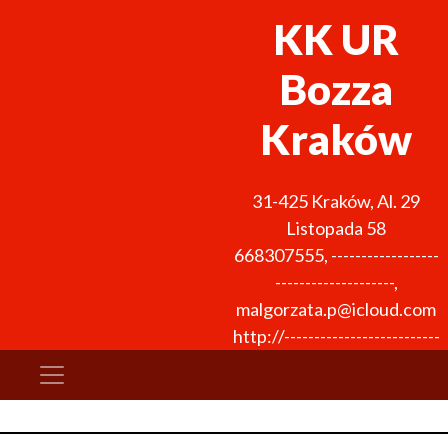
KK UR
Bozza
Kraków
31-425
Kraków
,
Al. 29
Listopada 58
668307555
,
------------------
--------------------
,
malgorzata.p@icloud.com
http://--------------------------