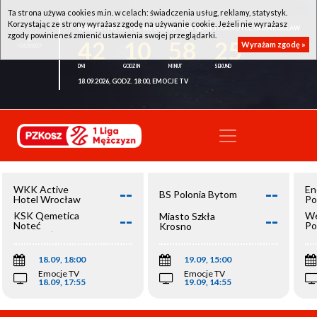
Ta strona używa cookies m.in. w celach: świadczenia usług, reklamy, statystyk.
Korzystając ze strony wyrażasz zgodę na używanie cookie. Jeżeli nie wyrażasz
WKK ACTIVE HOTEL WROCŁAW - KSK QEMETICA NOTEĆ INOWROCŁAW
zgody powinieneś zmienić ustawienia swojej przeglądarki.
42
10
58
25
Wyrażam zgodę »
18.09.2026, GODZ. 18:00, EMOCJE TV
--
--
WKK Active
En
BS Polonia Bytom
Hotel Wrocław
Po
--
--
KSK Qemetica
We
Miasto Szkła
Noteć
Po
Krosno
Inowrocław
Op
18.09, 18:00
19.09, 15:00
Emocje TV
Emocje TV
18.09, 17:55
19.09, 14:55