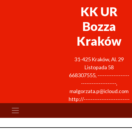
KK UR
Bozza
Kraków
31-425
Kraków
,
Al. 29
Listopada 58
668307555
,
------------------
--------------------
,
malgorzata.p@icloud.com
http://--------------------------