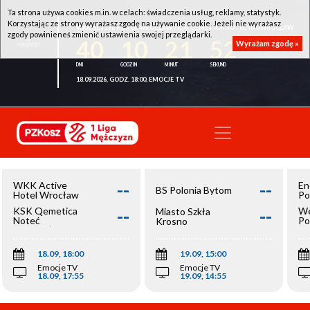
Ta strona używa cookies m.in. w celach: świadczenia usług, reklamy, statystyk.
Korzystając ze strony wyrażasz zgodę na używanie cookie. Jeżeli nie wyrażasz
WKK ACTIVE HOTEL WROCŁAW - KSK QEMETICA NOTEĆ INOWROCŁAW
zgody powinieneś zmienić ustawienia swojej przeglądarki.
40
10
21
51
Wyrażam zgodę »
18.09.2026, GODZ. 18:00, EMOCJE TV
--
--
WKK Active
En
BS Polonia Bytom
Hotel Wrocław
Po
--
--
KSK Qemetica
We
Miasto Szkła
Noteć
Po
Krosno
Inowrocław
Op
18.09, 18:00
19.09, 15:00
Emocje TV
Emocje TV
18.09, 17:55
19.09, 14:55