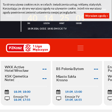
Ta strona używa cookies m.in. w celach: świadczenia usług, reklamy, statystyk.
Korzystając ze strony wyrażasz zgodę na używanie cookie. Jeżeli nie wyrażasz
WKK ACTIVE HOTEL WROCŁAW - KSK QEMETICA NOTEĆ INOWROCŁAW
zgody powinieneś zmienić ustawienia swojej przeglądarki.
40
14
25
09
Wyrażam zgodę »
18.09.2026, GODZ. 18:00, EMOCJE TV
--
--
WKK Active
En
BS Polonia Bytom
Hotel Wrocław
Po
--
--
KSK Qemetica
We
Miasto Szkła
Noteć
Po
Krosno
Inowrocław
Op
18.09, 18:00
19.09, 15:00
Emocje TV
Emocje TV
18.09, 17:55
19.09, 14:55